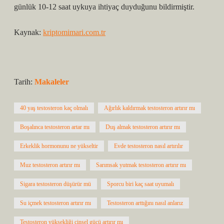
günlük 10-12 saat uykuya ihtiyaç duyduğunu bildirmiştir.
Kaynak:
kriptomimari.com.tr
Tarih:
Makaleler
40 yaş testosteron kaç olmalı
Ağırlık kaldırmak testosteron artırır mı
Boşalınca testosteron artar mı
Duş almak testosteron artırır mı
Erkeklik hormonunu ne yükseltir
Evde testosteron nasıl artırılır
Muz testosteron artırır mı
Sarımsak yutmak testosteron artırır mı
Sigara testosteron düşürür mü
Sporcu biri kaç saat uyumalı
Su içmek testosteron artırır mı
Testosteron arttığını nasıl anlarız
Testosteron yüksekliği cinsel gücü artırır mı