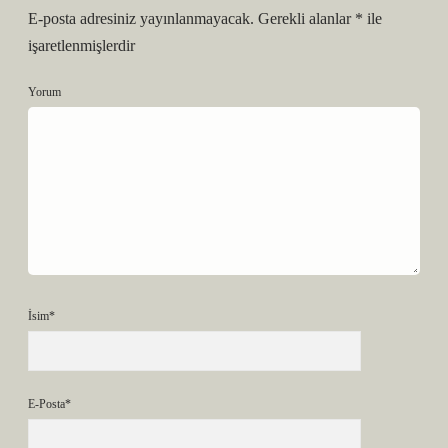
E-posta adresiniz yayınlanmayacak.
Gerekli alanlar
*
ile
işaretlenmişlerdir
Yorum
İsim*
E-Posta*