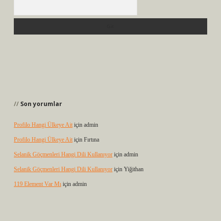
Arama
Son yorumlar
Profilo Hangi Ülkeye Ait
için
admin
Profilo Hangi Ülkeye Ait
için
Fırtına
Selanik Göçmenleri Hangi Dili Kullanıyor
için
admin
Selanik Göçmenleri Hangi Dili Kullanıyor
için
Yiğithan
119 Element Var Mı
için
admin