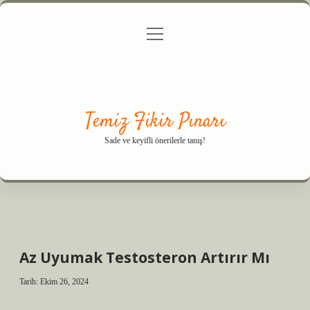
menüyü
Anasayfa
Gizlilik Politikası
Yasal Uyarı
aç
Hakkımızda
Temiz Fikir Pınarı
Sade ve keyifli önerilerle tanış!
Az Uyumak Testosteron Artırır Mı
Tarih: Ekim 26, 2024