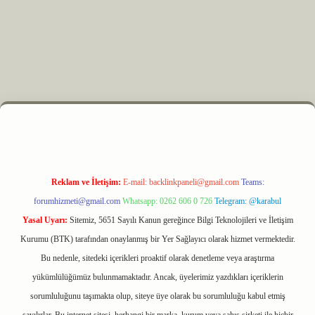
z
m elexbet
Reklam ve İletişim:
E-mail:
backlinkpaneli@gmail.com
Teams:
forumhizmeti@gmail.com
Whatsapp: 0262 606 0 726
Telegram: @karabul
Yasal Uyarı:
Sitemiz, 5651 Sayılı Kanun gereğince Bilgi Teknolojileri ve İletişim
Kurumu (BTK) tarafından onaylanmış bir Yer Sağlayıcı olarak hizmet vermektedir.
Bu nedenle, sitedeki içerikleri proaktif olarak denetleme veya araştırma
yükümlülüğümüz bulunmamaktadır. Ancak, üyelerimiz yazdıkları içeriklerin
sorumluluğunu taşımakta olup, siteye üye olarak bu sorumluluğu kabul etmiş