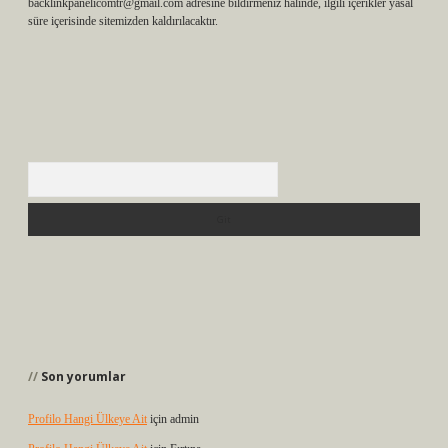
backlinkpanelicomtr@gmail.com
adresine bildirmeniz halinde, ilgili içerikler yasal
süre içerisinde sitemizden kaldırılacaktır.
Arama
Son yorumlar
Profilo Hangi Ülkeye Ait
için
admin