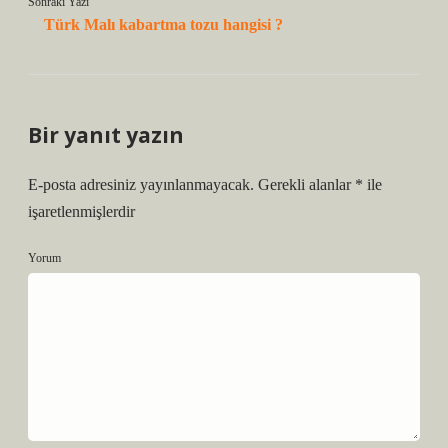
Sonraki Yazı
Türk Malı kabartma tozu hangisi ?
Bir yanıt yazın
E-posta adresiniz yayınlanmayacak.
Gerekli alanlar
*
ile
işaretlenmişlerdir
Yorum