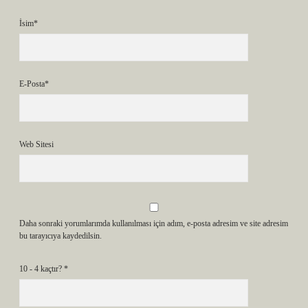
İsim*
E-Posta*
Web Sitesi
Daha sonraki yorumlarımda kullanılması için adım, e-posta adresim ve site adresim
bu tarayıcıya kaydedilsin.
10 - 4 kaçtır?
*