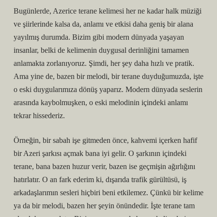
Bugünlerde, Azerice terane kelimesi her ne kadar halk müziği
ve şiirlerinde kalsa da, anlamı ve etkisi daha geniş bir alana
yayılmış durumda. Bizim gibi modern dünyada yaşayan
insanlar, belki de kelimenin duygusal derinliğini tamamen
anlamakta zorlanıyoruz. Şimdi, her şey daha hızlı ve pratik.
Ama yine de, bazen bir melodi, bir terane duyduğumuzda, işte
o eski duygularımıza dönüş yaparız. Modern dünyada seslerin
arasında kaybolmuşken, o eski melodinin içindeki anlamı
tekrar hissederiz.
Örneğin, bir sabah işe gitmeden önce, kahvemi içerken hafif
bir Azeri şarkısı açmak bana iyi gelir. O şarkının içindeki
terane, bana bazen huzur verir, bazen ise geçmişin ağırlığını
hatırlatır. O an fark ederim ki, dışarıda trafik gürültüsü, iş
arkadaşlarımın sesleri hiçbiri beni etkilemez. Çünkü bir kelime
ya da bir melodi, bazen her şeyin önündedir. İşte terane tam