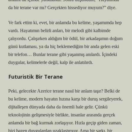
da bir terane var mı? Gerçekten hissediyor muyum?” diye.
Ve fark ettim ki, evet, bir anlamda bu kelime, yaşamımda hep
vardı. Hayatımın belirli anları, bir melodi gibi kalbimde
çalıyordu. Çalışırken aldığım bir ödül, bir arkadaşımın doğum
günü kutlaması, ya da hiç beklemediğim bir anda gelen eski
bir telefon… Bunlar terane gibi yaşanmış anılardı. İçindeki
duygular, kelimelerle değil, kalp ile anlatılırdı.
Futuristik Bir Terane
Peki, gelecekte Azerice terane nasıl bir anlam taşır? Belki de
bu kelime, modern hayatın hızına karşı bir duruş sergileyerek,
dijitalleşen dünyada daha da önemli hale gelir. Çünkü
teknolojinin gelişmesiyle birlikte, insanlar arasında gerçek
anlamda bir bağ kurmak zorlaşıyor. Hızla geçip giden zaman,
bizi bazen duygulardan uzaklaştırıyor. Ama bir şarkı, bir