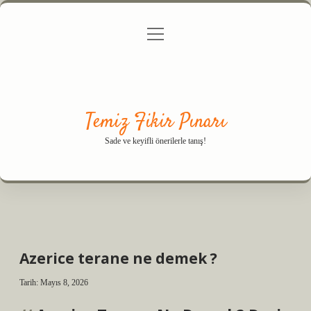
menüyü
Anasayfa
Gizlilik Politikası
Yasal Uyarı
aç
Hakkımızda
Temiz Fikir Pınarı
Sade ve keyifli önerilerle tanış!
Azerice terane ne demek ?
Tarih: Mayıs 8, 2026