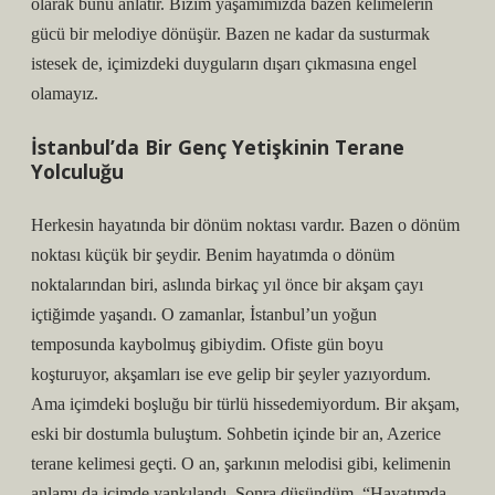
olarak bunu anlatır. Bizim yaşamımızda bazen kelimelerin
gücü bir melodiye dönüşür. Bazen ne kadar da susturmak
istesek de, içimizdeki duyguların dışarı çıkmasına engel
olamayız.
İstanbul’da Bir Genç Yetişkinin Terane
Yolculuğu
Herkesin hayatında bir dönüm noktası vardır. Bazen o dönüm
noktası küçük bir şeydir. Benim hayatımda o dönüm
noktalarından biri, aslında birkaç yıl önce bir akşam çayı
içtiğimde yaşandı. O zamanlar, İstanbul’un yoğun
temposunda kaybolmuş gibiydim. Ofiste gün boyu
koşturuyor, akşamları ise eve gelip bir şeyler yazıyordum.
Ama içimdeki boşluğu bir türlü hissedemiyordum. Bir akşam,
eski bir dostumla buluştum. Sohbetin içinde bir an, Azerice
terane kelimesi geçti. O an, şarkının melodisi gibi, kelimenin
anlamı da içimde yankılandı. Sonra düşündüm, “Hayatımda