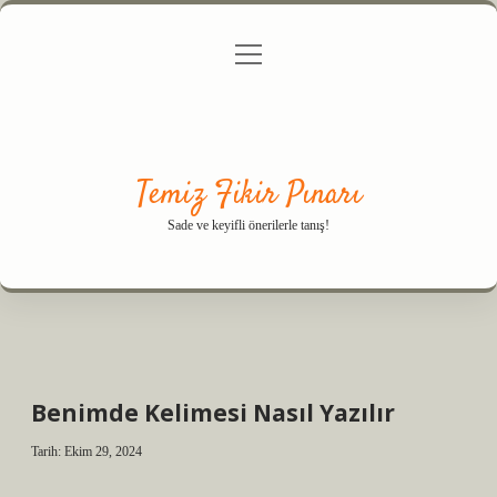
menüyü
Anasayfa
Gizlilik Politikası
Yasal Uyarı
aç
Hakkımızda
Temiz Fikir Pınarı
Sade ve keyifli önerilerle tanış!
Benimde Kelimesi Nasıl Yazılır
Tarih: Ekim 29, 2024