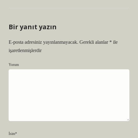
Bir yanıt yazın
E-posta adresiniz yayınlanmayacak.
Gerekli alanlar
*
ile
işaretlenmişlerdir
Yorum
İsim*