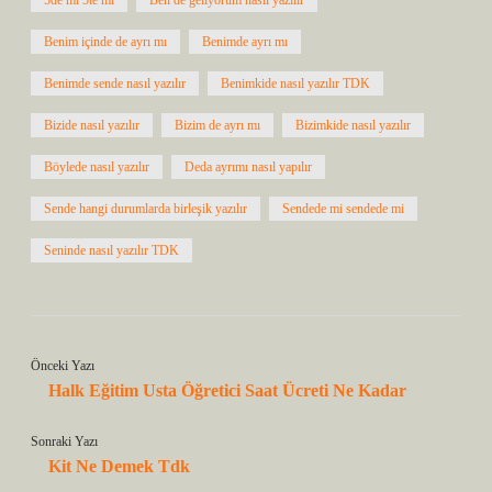
5de mi 5te mi
Ben de geliyorum nasıl yazılır
Benim içinde de ayrı mı
Benimde ayrı mı
Benimde sende nasıl yazılır
Benimkide nasıl yazılır TDK
Bizide nasıl yazılır
Bizim de ayrı mı
Bizimkide nasıl yazılır
Böylede nasıl yazılır
Deda ayrımı nasıl yapılır
Sende hangi durumlarda birleşik yazılır
Sendede mi sendede mi
Seninde nasıl yazılır TDK
Önceki Yazı
Halk Eğitim Usta Öğretici Saat Ücreti Ne Kadar
Sonraki Yazı
Kit Ne Demek Tdk