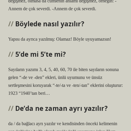
değişmez, olmasa da cümlenin anlamı değişmez, örneğin: -
Annem de çok severdi. -Annem de çok severdi.
Böylede nasıl yazılır?
Yapısı da ayrıca yazılmış: Olamaz! Böyle uyuyamazsın!
5’de mi 5’te mi?
Sayıların yazımı 3, 4, 5, 40, 60, 70 ile biten sayıların sonuna
gelen “-de ve -den” ekleri, ünlü uyumunu ve ünsüz
sertleşmesini koruyarak “-te/-ta ve -ten/-tan” eklerini oluşturur:
1923 “1940’tan beri…
De’da ne zaman ayrı yazılır?
da / da bağlacı ayrı yazılır ve kendisinden önceki kelimenin