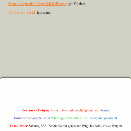
Selanik Göçmenleri Hangi Dili Kullanıyor
için
Yiğithan
119 Element Var Mı
için
admin
yz
m elexbet
Reklam ve İletişim:
E-mail:
backlinkpaneli@gmail.com
Teams:
forumhizmeti@gmail.com
Whatsapp: 0262 606 0 726
Telegram: @karabul
Yasal Uyarı:
Sitemiz, 5651 Sayılı Kanun gereğince Bilgi Teknolojileri ve İletişim