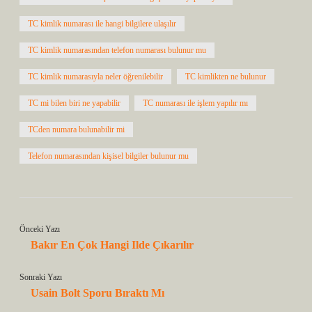
TC kimlik numarası ile hangi bilgilere ulaşılır
TC kimlik numarasından telefon numarası bulunur mu
TC kimlik numarasıyla neler öğrenilebilir
TC kimlikten ne bulunur
TC mi bilen biri ne yapabilir
TC numarası ile işlem yapılır mı
TCden numara bulunabilir mi
Telefon numarasından kişisel bilgiler bulunur mu
Önceki Yazı
Bakır En Çok Hangi Ilde Çıkarılır
Sonraki Yazı
Usain Bolt Sporu Bıraktı Mı