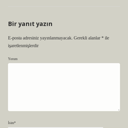
Bir yanıt yazın
E-posta adresiniz yayınlanmayacak.
Gerekli alanlar
*
ile
işaretlenmişlerdir
Yorum
İsim*