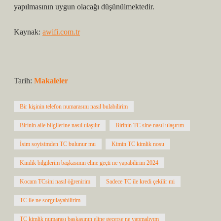
yapılmasının uygun olacağı düşünülmektedir.
Kaynak:
awifi.com.tr
Tarih:
Makaleler
Bir kişinin telefon numarasını nasıl bulabilirim
Birinin aile bilgilerine nasıl ulaşılır
Birinin TC sine nasıl ulaşırım
İsim soyisimden TC bulunur mu
Kimin TC kimlik nosu
Kimlik bilgilerim başkasının eline geçti ne yapabilirim 2024
Kocam TCsini nasıl öğrenirim
Sadece TC ile kredi çekilir mi
TC ile ne sorgulayabilirim
TC kimlik numarası başkasının eline geçerse ne yapmalıyım