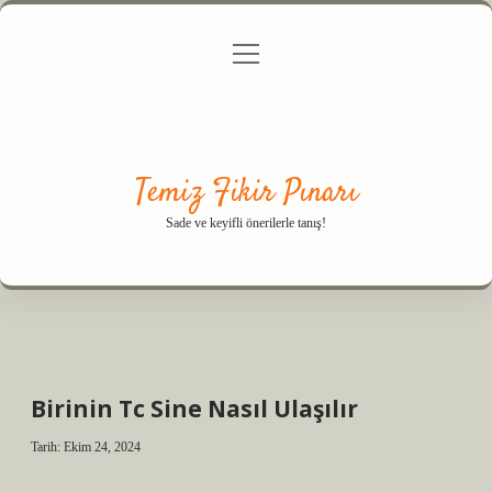
menüyü
Anasayfa
Gizlilik Politikası
Yasal Uyarı
aç
Hakkımızda
Temiz Fikir Pınarı
Sade ve keyifli önerilerle tanış!
Birinin Tc Sine Nasıl Ulaşılır
Tarih: Ekim 24, 2024