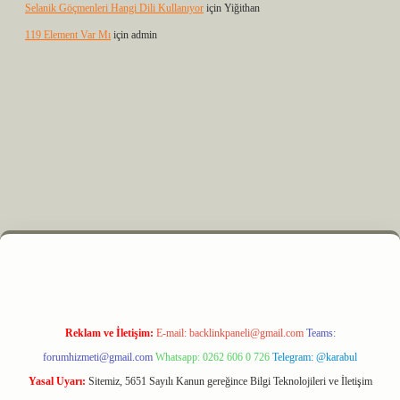
Selanik Göçmenleri Hangi Dili Kullanıyor
için
Yiğithan
119 Element Var Mı
için
admin
m elexbet
Reklam ve İletişim:
E-mail:
backlinkpaneli@gmail.com
Teams:
forumhizmeti@gmail.com
Whatsapp: 0262 606 0 726
Telegram: @karabul
Yasal Uyarı:
Sitemiz, 5651 Sayılı Kanun gereğince Bilgi Teknolojileri ve İletişim