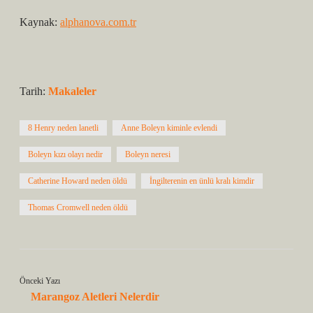
Kaynak:
alphanova.com.tr
Tarih:
Makaleler
8 Henry neden lanetli
Anne Boleyn kiminle evlendi
Boleyn kızı olayı nedir
Boleyn neresi
Catherine Howard neden öldü
İngilterenin en ünlü kralı kimdir
Thomas Cromwell neden öldü
Önceki Yazı
Marangoz Aletleri Nelerdir