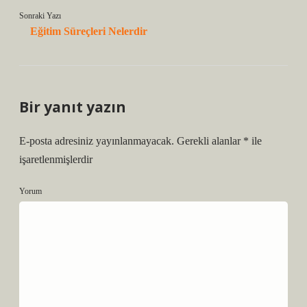
Sonraki Yazı
Eğitim Süreçleri Nelerdir
Bir yanıt yazın
E-posta adresiniz yayınlanmayacak.
Gerekli alanlar
*
ile
işaretlenmişlerdir
Yorum