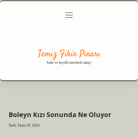
menüyü
Anasayfa
Gizlilik Politikası
Yasal Uyarı
aç
Hakkımızda
Temiz Fikir Pınarı
Sade ve keyifli önerilerle tanış!
Boleyn Kızı Sonunda Ne Oluyor
Tarih: Ekim 29, 2024