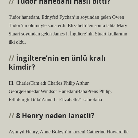
Tudor hanedanı nasıl bitti?
Tudor hanedanı, Ednyfed Fychan’ın soyundan gelen Owen
Tudor’un ölümüyle sona erdi. Elizabeth’ten sonra tahta Mary
Stuart soyundan gelen James I, İngiltere’nin Stuart krallarının
ilki oldu.
İngiltere’nin en ünlü kralı
kimdir?
III. CharlesTam adı Charles Philip Arthur
GeorgeHanedanWindsor HanedanıBabaPrens Philip,
Edinburgh DüküAnne II. Elizabeth21 satır daha
8 Henry neden lanetli?
Aynı yıl Henry, Anne Boleyn’in kuzeni Catherine Howard ile