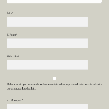
İsim*
E-Posta*
Web Sitesi
Daha sonraki yorumlarımda kullanılması için adım, e-posta adresim ve site adresim
bu tarayıcıya kaydedilsin.
7 + 8 kaçtır?
*