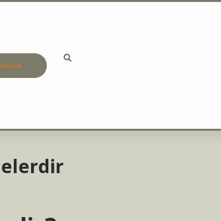
kkımızda
betci
vdcasino gün
Nelerdir