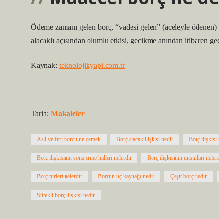
Ödeme zamanı gelen borç, “vadesi gelen” (aceleyle ödenen)
alacaklı açısından olumlu etkisi, gecikme anından itibaren g
Kaynak:
teknolojikyapi.com.tr
Tarih:
Makaleler
Asli ve feri borcu ne demek
Borç alacak ilişkisi nedir
Borç ilişkisi
Borç ilişkisinin sona erme halleri nelerdir
Borç ilişkisinin unsurları neler
Borç türleri nelerdir
Borcun üç kaynağı nedir
Çeşit borç nedir
Sürekli borç ilişkisi nedir