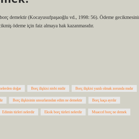
 borç demektir (Kocayusufpaşaoğlu vd., 1998: 56). Ödeme gecikmesini
ecikmiş ödeme için faiz almaya hak kazanmasıdır.
 nelerden doğar
Borç ilişkisi nisbi midir
Borç ilişkisi yazılı olmak zorunda mıdır
dir
Borç ilişkisinin unsurlarından edim ne demektir
Borç kaça ayrılır
Edimin türleri nelerdir
Eksik borç türleri nelerdir
Muaccel borç ne demek