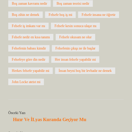
Boş zaman kavramı nedir
Boş zaman teorisi nedir
Boş zihin ne demek
Felsefe boş iş mi
Felsefe insana ne öğretir
Felsefe iş imkanı var mı
Felsefe kesin sonuca ulaşır mı
Felsefe nedir en kısa tanımı
Felsefe okusam ne olur
Felsefenin babası kimdir
Felsefenin çıkışı ne ile başlar
Felsefeye göre din nedir
Her insan felsefe yapabilir mi
Herkes felsefe yapabilir mi
İnsan beyni boş bir levhadır ne demek
John Locke ateist mi
Önceki Yazı
Hızır Ve İLyas Kuranda Geçiyor Mu