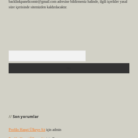
backlinkpanelicomtr@gmail.com
adresine bildirmeniz halinde, ilgili içerikler yasal
süre içerisinde sitemizden kaldırılacaktır.
Arama
Son yorumlar
Profilo Hangi Ülkeye Ait
için
admin