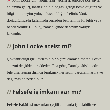
John Locke’un “tabula rasa” teorisi (Latincede boş sayfa
anlamına gelir), insan zihninin doğası gereği boş olduğunu ve
bilginin deneyim yoluyla kazanıldığını belirtir. Yani,
doğduğumuzda kafamızda önceden belirlenmiş bir bilgi veya
beceri yoktur. Bu bilgi, zaman içinde deneyim yoluyla
kazanılır.
John Locke ateist mi?
Çok tanrıcılığı gizli ateizmin bir biçimi olarak eleştiren Locke,
ateizmi de şiddetle reddeder. Ona göre, Tanrı’yı ​​düşüncede
bile olsa resmin dışında bırakmak her şeyin parçalanmasına ve
dağılmasına neden olur.
Felsefe iş imkanı var mı?
Felsefe Fakültesi mezunları çeşitli alanlarda iş bulabilir ve