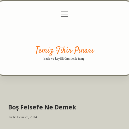
menüyü
Anasayfa
Gizlilik Politikası
Yasal Uyarı
aç
Hakkımızda
Temiz Fikir Pınarı
Sade ve keyifli önerilerle tanış!
Boş Felsefe Ne Demek
Tarih: Ekim 25, 2024