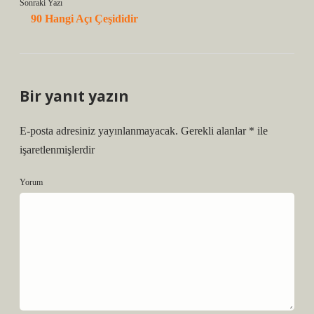
Sonraki Yazı
90 Hangi Açı Çeşididir
Bir yanıt yazın
E-posta adresiniz yayınlanmayacak.
Gerekli alanlar
*
ile
işaretlenmişlerdir
Yorum