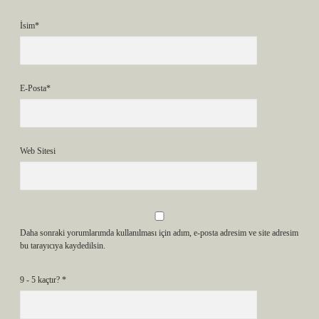
İsim*
E-Posta*
Web Sitesi
Daha sonraki yorumlarımda kullanılması için adım, e-posta adresim ve site adresim
bu tarayıcıya kaydedilsin.
9 - 5 kaçtır?
*