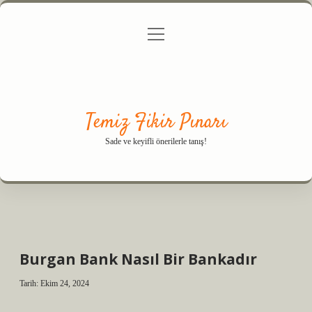
menüyü
Anasayfa
Gizlilik Politikası
Yasal Uyarı
aç
Hakkımızda
Temiz Fikir Pınarı
Sade ve keyifli önerilerle tanış!
Burgan Bank Nasıl Bir Bankadır
Tarih: Ekim 24, 2024