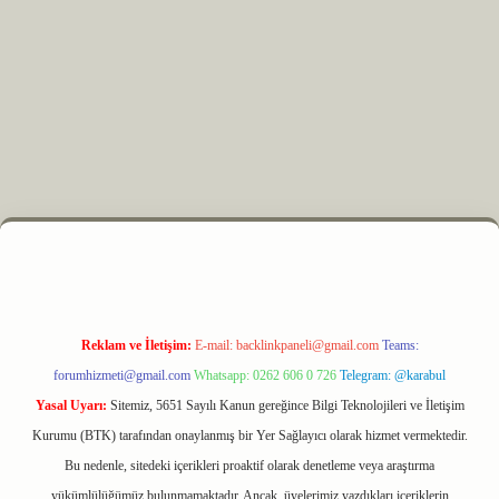
xyz
m elexbet
Reklam ve İletişim:
E-mail:
backlinkpaneli@gmail.com
Teams:
forumhizmeti@gmail.com
Whatsapp: 0262 606 0 726
Telegram: @karabul
Yasal Uyarı:
Sitemiz, 5651 Sayılı Kanun gereğince Bilgi Teknolojileri ve İletişim
Kurumu (BTK) tarafından onaylanmış bir Yer Sağlayıcı olarak hizmet vermektedir.
Bu nedenle, sitedeki içerikleri proaktif olarak denetleme veya araştırma
yükümlülüğümüz bulunmamaktadır. Ancak, üyelerimiz yazdıkları içeriklerin