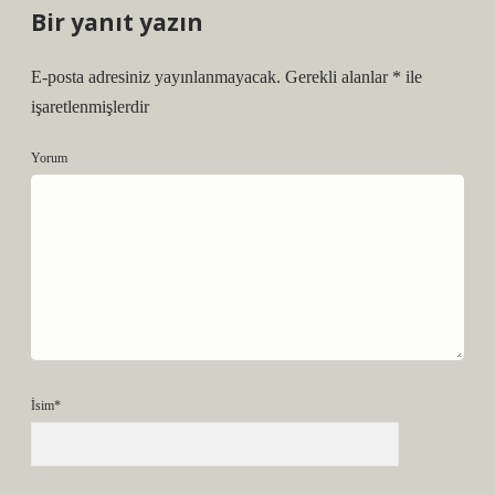
Bir yanıt yazın
E-posta adresiniz yayınlanmayacak.
Gerekli alanlar
*
ile
işaretlenmişlerdir
Yorum
İsim*