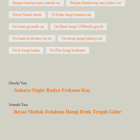
Burgan bankaya para yatırılır mı
Burgan Bankın kaç tane şubesi var
Hayat Finans kimin
N Kolay hangi bankaya ait
On bank güvenilir mi
On Bank hangi ATMlerde geçerli
On bank kredi kartı var mı
On hesap hangi bankaya ait
On lu hangi banka
On Plus hangi bankanın
Önceki Yazı
Ankara Özgür Radyo Frekansı Kaç
Sonraki Yazı
Beyaz Mutfak Dolabına Hangi Renk Tezgah Gider