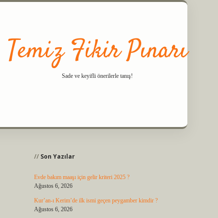
Temiz Fikir Pınarı
Sade ve keyifli önerilerle tanış!
Sidebar
Son Yazılar
Evde bakım maaşı için gelir kriteri 2025 ?
Ağustos 6, 2026
Kur’an-ı Kerim’de ilk ismi geçen peygamber kimdir ?
Ağustos 6, 2026