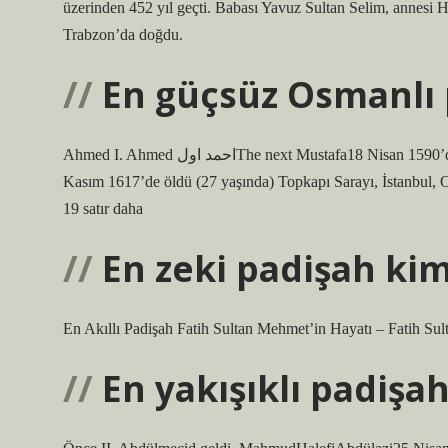
üzerinden 452 yıl geçti. Babası Yavuz Sultan Selim, annesi
Trabzon’da doğdu.
En güçsüz Osmanlı 
Ahmed I. Ahmed احمد اولThe next Mustafa18 Nisan 1590’da Manisa Sarayı, Manisa, Osmanlı İmparatorluğu’nda doğdu. 22
Kasım 1617’de öldü (27 yaşında) Topkapı Sarayı, İstanbul, 
19 satır daha
En zeki padişah kim
En Akıllı Padişah Fatih Sultan Mehmet’in Hayatı – Fatih Su
En yakışıklı padişa