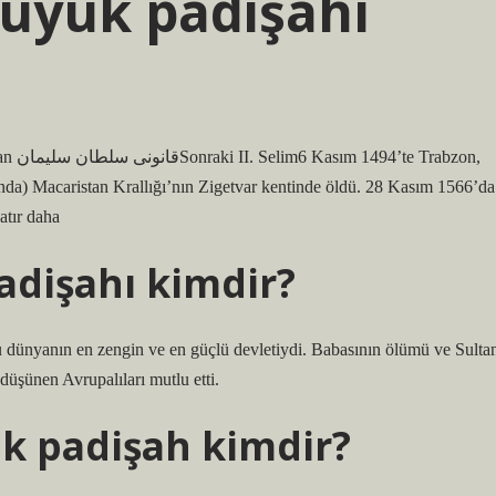
büyük padişahı
bzon,
da) Macaristan Krallığı’nın Zigetvar kentinde öldü. 28 Kasım 1566’da
atır daha
adişahı kimdir?
dünyanın en zengin ve en güçlü devletiydi. Babasının ölümü ve Sulta
düşünen Avrupalıları mutlu etti.
ek padişah kimdir?