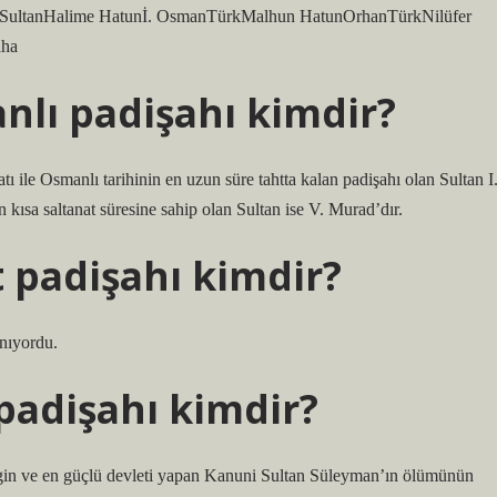
lan SultanHalime Hatunİ. OsmanTürkMalhun HatunOrhanTürkNilüfer
aha
lı padişahı kimdir?
tı ile Osmanlı tarihinin en uzun süre tahtta kalan padişahı olan Sultan I
kısa saltanat süresine sahip olan Sultan ise V. Murad’dır.
 padişahı kimdir?
ınıyordu.
padişahı kimdir?
gin ve en güçlü devleti yapan Kanuni Sultan Süleyman’ın ölümünün