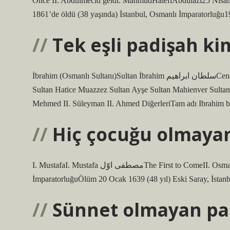
Önce II. Abdülmecid geldi. MahmudHalefiAbdülazi25 Nisan 
1861’de öldü (38 yaşında) İstanbul, Osmanlı İmparatorluğu19
Tek eşli padişah ki
İbrahim (Osmanlı Sultanı)Sultan İbrahim سلطان ابراهيمCenaze Ayasofya, İstanbulEş(ler)Hatice Turhan Sultan Saliha Dilaşub
Sultan Hatice Muazzez Sultan Ayşe Sultan Mahienver Sultan
Mehmed II. Süleyman II. Ahmed DiğerleriTam adı Ibrahim b
Hiç çocuğu olmayan
I. MustafaI. Mustafa مصطفى اوّلThe First to ComeII. OsmanThe Next IV. MuradDoğum1591 Topkapı Sarayı, İstanbul, Osmanlı
İmparatorluğuÖlüm 20 Ocak 1639 (48 yıl) Eski Saray, İstanb
Sünnet olmayan pa