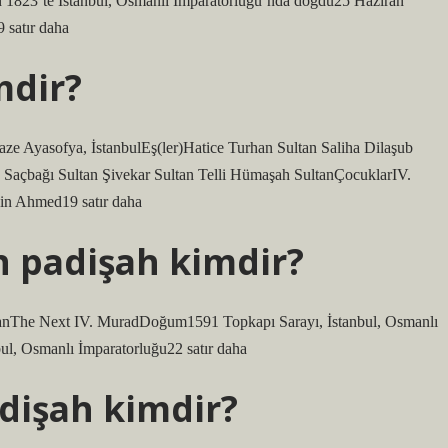
1823’te İstanbul, Osmanlı İmparatorluğu’nda doğdu25 Haziran
 satır daha
mdir?
 Saçbağı Sultan Şivekar Sultan Telli Hümaşah SultanÇocuklarIV.
in Ahmed19 satır daha
 padişah kimdir?
ul, Osmanlı İmparatorluğu22 satır daha
dişah kimdir?