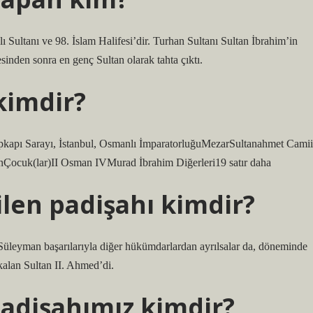
Sultanı ve 98. İslam Halifesi’dir. Turhan Sultanı Sultan İbrahim’in
sinden sonra en genç Sultan olarak tahta çıktı.
kimdir?
anÇocuk(lar)II Osman IVMurad İbrahim Diğerleri19 satır daha
ilen padişahı kimdir?
üleyman başarılarıyla diğer hükümdarlardan ayrılsalar da, döneminde
 kalan Sultan II. Ahmed’di.
padişahımız kimdir?