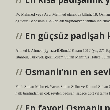
IV. Mehmed veya Avcı Mehmed olarak da bilinir, 19. Osmanlı 
oğludur. Babasının 1648’de altı yaşındayken tahttan indirilme
En güçsüz padişah 
Ahmed I. Ahmed احمد اولÖlüm22 Kasım 1617 (yaş 27) Topkapı Sarayı, İstanbul, Osmanlı İmparatorluğuMezarSultanahmet Camii,
İstanbul, TürkiyeEş(ler)Kösem Sultan Mahfiruz Hatice Sult
Osmanlı’nın en sev
Fatih Sultan Mehmet, Yavuz Sultan Selim ve Kanuni Sultan S
halk tarafından en çok sevilen padişah, sadece dört yıl tahtta
En favori Osmanlı 