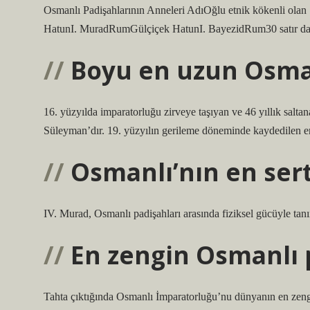
Osmanlı Padişahlarının Anneleri AdıOğlu etnik kökenli o
HatunI. MuradRumGülçiçek HatunI. BayezidRum30 satır d
Boyu en uzun Osman
16. yüzyılda imparatorluğu zirveye taşıyan ve 46 yıllık saltana
Süleyman’dır. 19. yüzyılın gerileme döneminde kaydedilen en 
Osmanlı’nın en sert
IV. Murad, Osmanlı padişahları arasında fiziksel gücüyle tan
En zengin Osmanlı 
Tahta çıktığında Osmanlı İmparatorluğu’nu dünyanın en zen