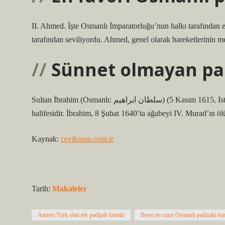
II. Ahmed. İşte Osmanlı İmparatorluğu’nun halkı tarafından e
tarafından seviliyordu. Ahmed, genel olarak hareketlerinin me
Sünnet olmayan pa
Sultan İbrahim (Osmanlı: سلطان ابراهيم) (5 Kasım 1615, İstanbul – 18 Ağustos 1648, İstanbul) 18. Osmanlı padişahı ve 97. İslam
halifesidir. İbrahim, 8 Şubat 1640’ta ağabeyi IV. Murad’ın ö
Kaynak:
cevikman.com.tr
Tarih:
Makaleler
Annesi Türk olan tek padişah kimdir
Boyu en uzun Osmanlı padişahı ki