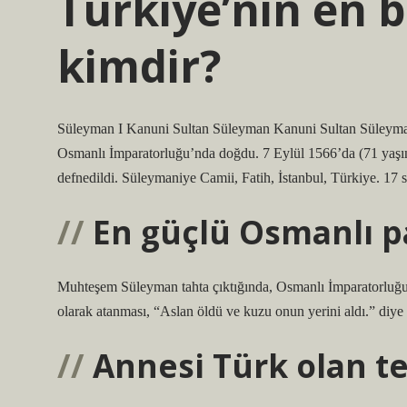
Türkiye’nin en 
kimdir?
Süleyman I Kanuni Sultan Süleyman Kanuni Sultan Süleyman قانونى سلطان سليمانSonraki II. Selim6 Kasım 1494’te Tra
Osmanlı İmparatorluğu’nda doğdu. 7 Eylül 1566’da (71 yaşın
defnedildi. Süleymaniye Camii, Fatih, İstanbul, Türkiye. 17 s
En güçlü Osmanlı p
Muhteşem Süleyman tahta çıktığında, Osmanlı İmparatorluğu 
olarak atanması, “Aslan öldü ve kuzu onun yerini aldı.” diye 
Annesi Türk olan t