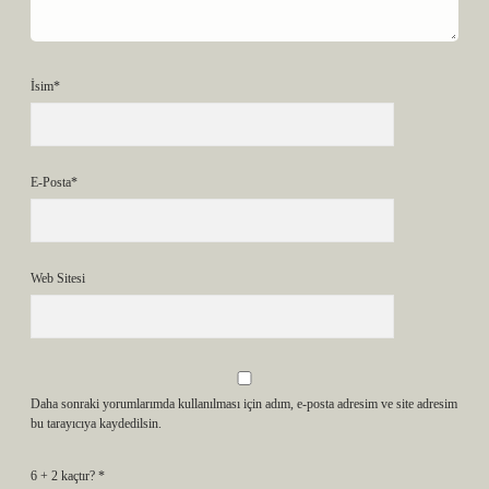
İsim*
E-Posta*
Web Sitesi
Daha sonraki yorumlarımda kullanılması için adım, e-posta adresim ve site adresim
bu tarayıcıya kaydedilsin.
6 + 2 kaçtır?
*