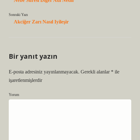
Nebe Suresi Diğer Adı Nedir
Sonraki Yazı
Akciğer Zarı Nasıl Iyileşir
Bir yanıt yazın
E-posta adresiniz yayınlanmayacak.
Gerekli alanlar
*
ile
işaretlenmişlerdir
Yorum