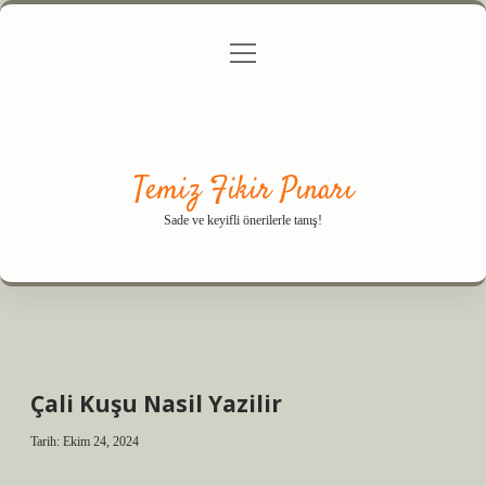
menüyü
Anasayfa
Gizlilik Politikası
Yasal Uyarı
aç
Hakkımızda
Temiz Fikir Pınarı
Sade ve keyifli önerilerle tanış!
Çali Kuşu Nasil Yazilir
Tarih: Ekim 24, 2024