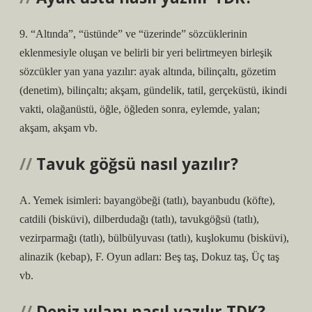
9. “Altında”, “üstünde” ve “üzerinde” sözcüklerinin
eklenmesiyle oluşan ve belirli bir yeri belirtmeyen birleşik
sözcükler yan yana yazılır: ayak altında, bilinçaltı, gözetim
(denetim), bilinçaltı; akşam, gündelik, tatil, gerçeküstü, ikindi
vakti, olağanüstü, öğle, öğleden sonra, eylemde, yalan;
akşam, akşam vb.
Tavuk göğsü nasıl yazılır?
A. Yemek isimleri: bayangöbeği (tatlı), bayanbudu (köfte),
catdili (bisküvi), dilberdudağı (tatlı), tavukgöğsü (tatlı),
vezirparmağı (tatlı), bülbülyuvası (tatlı), kuşlokumu (bisküvi),
alinazik (kebap), F. Oyun adları: Beş taş, Dokuz taş, Üç taş
vb.
Deniz yılanı nasıl yazılır TDK?