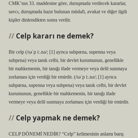
CMK’nın 33. maddesine göre, duruşmada verilecek kararlar,
savcı, duruşmada hazır bulunan müdafi, avukat ve diğer ilgili
kişiler dinlendikten sonra verilir.
Celp kararı ne demek?
Bir celp (/səˈp iː.nə/; [1] ayrıca subpœna, supenna veya
subpena) veya tanık celbi, bir devlet kurumunun, genellikle
bir mahkemenin, bir tanığı ifade vermeye veya delil sunmaya
zorlaması için verdiği bir emirdir. (/səˈp iː.nə/; [1] ayrıca
subpœna, supenna veya subpena) veya tanık celbi, bir devlet
kurumunun, genellikle bir mahkemenin, bir tanığı ifade
vermeye veya delil sunmaya zorlaması için verdiği bir emirdir.
Celp yapmak ne demek?
CELP DÖNEMİ NEDİR? “Celp” kelimesinin anlamı barış