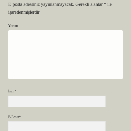
E-posta adresiniz yayınlanmayacak.
Gerekli alanlar
*
ile
işaretlenmişlerdir
Yorum
İsim*
E-Posta*