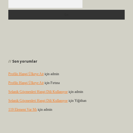
Arama
Son yorumlar
Profilo Hangi Ülkeye Ait
için
admin
Profilo Hangi Ülkeye Ait
için
Fırtına
Selanik Göçmenleri Hangi Dili Kullanıyor
için
admin
Selanik Göçmenleri Hangi Dili Kullanıyor
için
Yiğithan
119 Element Var Mı
için
admin