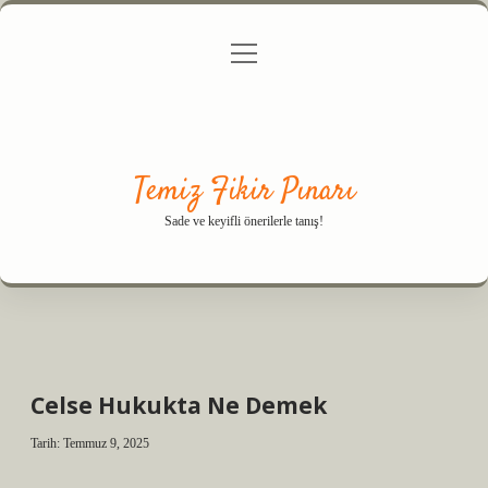
menüyü
Anasayfa
Gizlilik Politikası
Yasal Uyarı
aç
Hakkımızda
Temiz Fikir Pınarı
Sade ve keyifli önerilerle tanış!
Celse Hukukta Ne Demek
Tarih: Temmuz 9, 2025