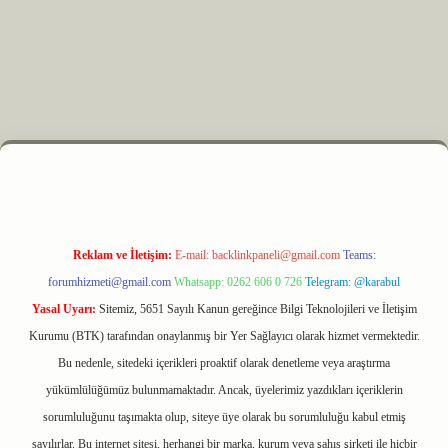
z
m elexbet
Reklam ve İletişim:
E-mail:
backlinkpaneli@gmail.com
Teams:
forumhizmeti@gmail.com
Whatsapp: 0262 606 0 726
Telegram: @karabul
Yasal Uyarı:
Sitemiz, 5651 Sayılı Kanun gereğince Bilgi Teknolojileri ve İletişim
Kurumu (BTK) tarafından onaylanmış bir Yer Sağlayıcı olarak hizmet vermektedir.
Bu nedenle, sitedeki içerikleri proaktif olarak denetleme veya araştırma
yükümlülüğümüz bulunmamaktadır. Ancak, üyelerimiz yazdıkları içeriklerin
sorumluluğunu taşımakta olup, siteye üye olarak bu sorumluluğu kabul etmiş
sayılırlar. Bu internet sitesi, herhangi bir marka, kurum veya şahıs şirketi ile hiçbir