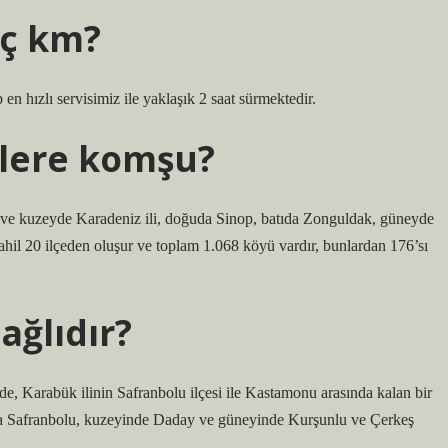
aç km?
n hızlı servisimiz ile yaklaşık 2 saat sürmektedir.
llere komşu?
r ve kuzeyde Karadeniz ili, doğuda Sinop, batıda Zonguldak, güneyde
il 20 ilçeden oluşur ve toplam 1.068 köyü vardır, bunlardan 176’sı
ağlıdır?
e, Karabük ilinin Safranbolu ilçesi ile Kastamonu arasında kalan bir
nda Safranbolu, kuzeyinde Daday ve güneyinde Kurşunlu ve Çerkeş