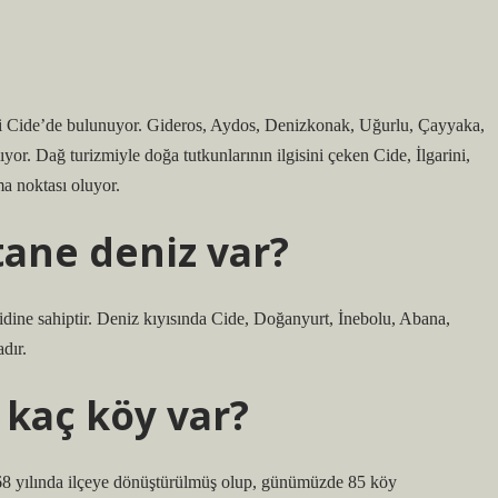
ki Cide’de bulunuyor. Gideros, Aydos, Denizkonak, Uğurlu, Çayyaka,
lıyor. Dağ turizmiyle doğa tutkunlarının ilgisini çeken Cide, İlgarini,
ma noktası oluyor.
ane deniz var?
ridine sahiptir. Deniz kıyısında Cide, Doğanyurt, İnebolu, Abana,
dır.
kaç köy var?
8 yılında ilçeye dönüştürülmüş olup, günümüzde 85 köy