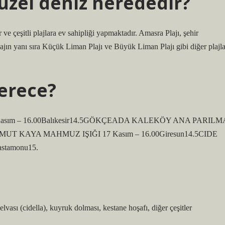
zel deniz nerededir?
e çeşitli plajlara ev sahipliği yapmaktadır. Amasra Plajı, şehir
jın yanı sıra Küçük Liman Plajı ve Büyük Liman Plajı gibi diğer plajla
derece?
 Kasım – 16.00Balıkesir14.5GÖKÇEADA KALEKÖY ANA PARILM
AMUT KAYA MAHMUZ IŞIĞI 17 Kasım – 16.00Giresun14.5CIDE
stamonu15.
lvası (cidella), kuyruk dolması, kestane hoşafı, diğer çeşitler