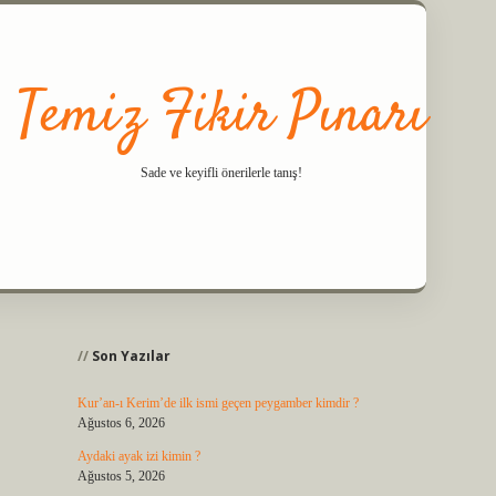
Temiz Fikir Pınarı
Sade ve keyifli önerilerle tanış!
Sidebar
ncel giriş
ilbet casino
ilbet yeni giriş
Betexper giriş adresi
betexper.xyz
m 
Son Yazılar
Kur’an-ı Kerim’de ilk ismi geçen peygamber kimdir ?
Ağustos 6, 2026
Aydaki ayak izi kimin ?
Ağustos 5, 2026