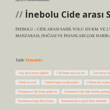
İnebolu Cide arası
İNEBOLU – CİDE ARASI SAHİL YOLU 103 KM. VE 2 S
MANZARASI, DOĞASI VE İNSANLARI ÇOK HARİK
Tarih:
Makaleler
Araç ilçesi nereye bağlıdır
Cide Bartın arası kaç km
Cide nereye ba
Cidede ne yenir
Cidenin hangi yemeği meşhur
Cidenin neyi meşhu
Kastamonu Cide denize girilir mi
Kastamonu Cide halkı nereden gelmişti
Kastamonu hangi illere komşu
Kastamonuda en güzel deniz nerededir