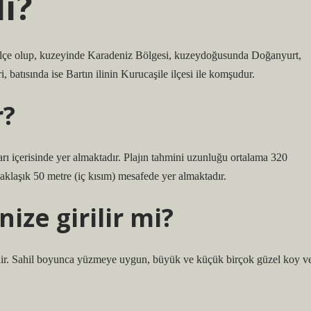
ı?
 ilçe olup, kuzeyinde Karadeniz Bölgesi, kuzeydoğusunda Doğanyurt,
batısında ise Bartın ilinin Kurucaşile ilçesi ile komşudur.
r?
ı içerisinde yer almaktadır. Plajın tahmini uzunluğu ortalama 320
aklaşık 50 metre (iç kısım) mesafede yer almaktadır.
ze girilir mi?
ridir. Sahil boyunca yüzmeye uygun, büyük ve küçük birçok güzel koy v