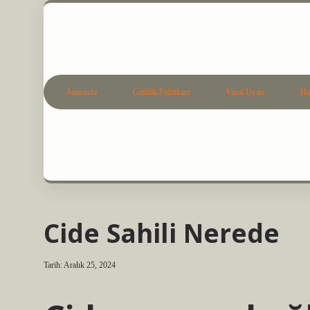
Anasayfa
Gizlilik Politikası
Yasal Uyarı
Ha
Cide Sahili Nerede
Tarih: Aralık 25, 2024