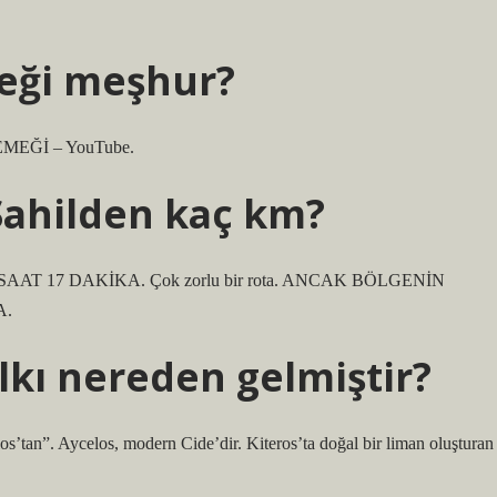
meği meşhur?
Ğİ – YouTube.
 Sahilden kaç km?
AAT 17 DAKİKA. Çok zorlu bir rota. ANCAK BÖLGENİN
A.
kı nereden gelmiştir?
os’tan”. Aycelos, modern Cide’dir. Kiteros’ta doğal bir liman oluşturan