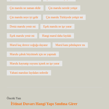
Çin marulu ne zaman ekilir
Çin marulu nerede yetişir
Çin marulu neye iyi gelir
Çin marulu Türkiyede yetişir mi
Deniz marulu yenir mi
Eşek marulu ne işe yarar
Eşek marulu yenir mi
Hangi marul daha faydalı
Marul kaç derece soğuğa dayanır
Marul kanı pıhtılaştırır mı
Marulu çabuk büyütmek için ne yapmalı
Marulu kaynatıp suyunu içmek ne işe yarar
Yabani marulun faydaları nelerdir
Önceki Yazı
İStinat Duvarı Hangi Yapı Sınıfına Girer