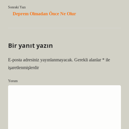
Sonraki Yazı
Deprem Olmadan Önce Ne Olur
Bir yanıt yazın
E-posta adresiniz yayınlanmayacak.
Gerekli alanlar
*
ile
işaretlenmişlerdir
Yorum