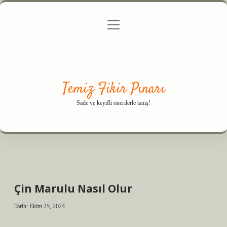
menüyü
Anasayfa
Gizlilik Politikası
Yasal Uyarı
aç
Hakkımızda
Temiz Fikir Pınarı
Sade ve keyifli önerilerle tanış!
Çin Marulu Nasıl Olur
Tarih: Ekim 25, 2024