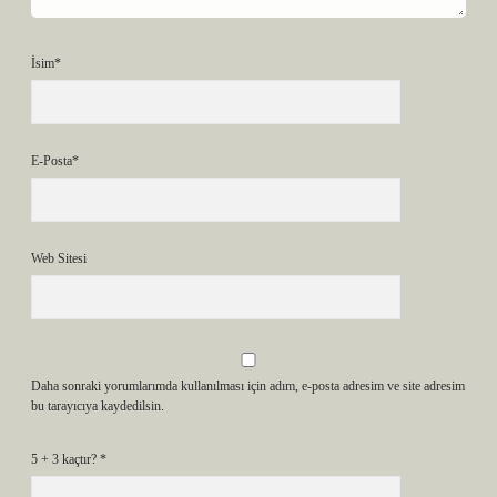
İsim*
E-Posta*
Web Sitesi
Daha sonraki yorumlarımda kullanılması için adım, e-posta adresim ve site adresim
bu tarayıcıya kaydedilsin.
5 + 3 kaçtır?
*