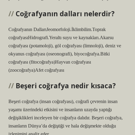
Coğrafyanın dalları nelerdir?
Coğrafyanın DallarıJeomorfoloji.İklimbilim.Toprak
coğrafyasıHidrografi.Yeraltı suyu ve kaynakları.Akarsu
coğrafyası (potamoloji), göl coğrafyası (limnoloji), deniz ve
okyanus coğrafyası (oseonografi), biyocoğrafya.Bitki
coğrafyası (fitocoğrafya)Hayvan coğrafyası
(zoocoğrafya)Afet coğrafyası
Beşeri coğrafya nedir kısaca?
Beşeri coğrafya (insan coğrafyası), coğrafi çevrenin insan
yaşamı üzerindeki etkisini ve insanların uzayda yaptığı
değişiklikleri inceleyen bir coğrafya dalıdır. Beşeri coğrafya,
insanların Dünya’da değiştiği ve hala değişmekte olduğu
izlenimini analiz eder.