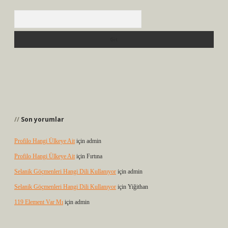
Arama
Son yorumlar
Profilo Hangi Ülkeye Ait
için
admin
Profilo Hangi Ülkeye Ait
için
Fırtına
Selanik Göçmenleri Hangi Dili Kullanıyor
için
admin
Selanik Göçmenleri Hangi Dili Kullanıyor
için
Yiğithan
119 Element Var Mı
için
admin