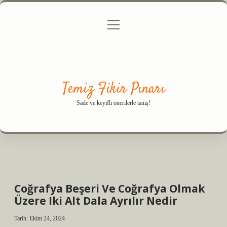
menüyü
Anasayfa
Gizlilik Politikası
Yasal Uyarı
aç
Hakkımızda
Temiz Fikir Pınarı
Sade ve keyifli önerilerle tanış!
Coğrafya Beşeri Ve Coğrafya Olmak
Üzere Iki Alt Dala Ayrılır Nedir
Tarih: Ekim 24, 2024