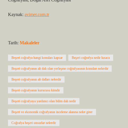
Kaynak:
avimer.com.tr
Tarih:
Makaleler
Beşeri coğrafya hangi konuları kapsar
Beşeri coğrafya nedir kısaca
Beşeri coğrafyanın alt dalı olan yerleşme coğrafyasının konuları nelerdir
Beşeri coğrafyanın alt dalları nelerdir
Beşeri coğrafyanın kurucusu kimdir
Beşeri coğrafyaya yardımcı olan bilim dalı nedir
Beşeri ve ekonomik coğrafyanın inceleme alanına neler girer
Coğrafya beşeri unsurlar nelerdir