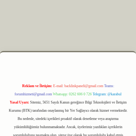
 elexbet
Reklam ve İletişim:
E-mail:
backlinkpaneli@gmail.com
Teams:
forumhizmeti@gmail.com
Whatsapp: 0262 606 0 726
Telegram: @karabul
Yasal Uyarı:
Sitemiz, 5651 Sayılı Kanun gereğince Bilgi Teknolojileri ve İletişim
Kurumu (BTK) tarafından onaylanmış bir Yer Sağlayıcı olarak hizmet vermektedir.
Bu nedenle, sitedeki içerikleri proaktif olarak denetleme veya araştırma
yükümlülüğümüz bulunmamaktadır. Ancak, üyelerimiz yazdıkları içeriklerin
sorumluluğunu taşımakta olup, siteye üye olarak bu sorumluluğu kabul etmiş