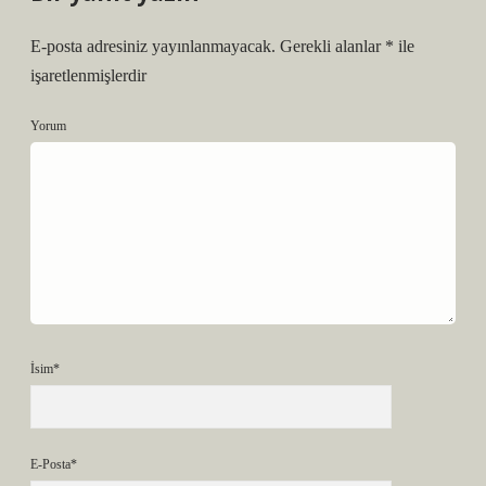
E-posta adresiniz yayınlanmayacak.
Gerekli alanlar
*
ile
işaretlenmişlerdir
Yorum
İsim*
E-Posta*