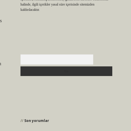
halinde, ilgili içerikler yasal süre içerisinde sitemizden
kaldırılacaktır.
s
Arama
n
Son yorumlar