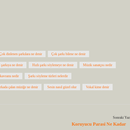
Çok dinlenen şarkılara ne denir
Çok şarkı bilene ne denir
 şarkıya ne denir
Hızlı şarkı söylemeye ne denir
Müzik sanatçısı nedir
kavramı nedir
Şarkı söyleme türleri nelerdir
rkada çalan müziğe ne denir
Sesin nasıl güzel olur
Vokal kime denir
Sonraki Yaz
Koruyucu Parasi Ne Kadar