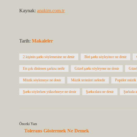
Kaynak:
anakim.com.tr
Tarih:
Makaleler
2 kişinin şarkı söylemesine ne denir
Biri şarkı söyleyince ne denir
En çok dinlenen şarkısı nedir
Güzel şarkı söyleyene ne denir
Güzel
Müzik söylemeye ne denir
Müzik terimleri nelerdir
Popüler müzik 
Şarkı söylerken yükselmeye ne denir
Şarkıcılara ne denir
Şarkıda a
Önceki Yazı
Tolerans Göstermek Ne Demek