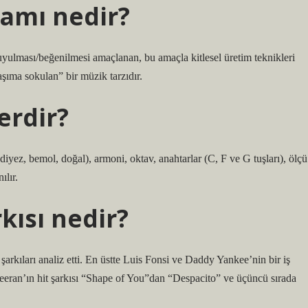
amı nedir?
duyulması/beğenilmesi amaçlanan, bu amaçla kitlesel üretim teknikleri
aşıma sokulan” bir müzik tarzıdır.
erdir?
n diyez, bemol, doğal), armoni, oktav, anahtarlar (C, F ve G tuşları), ölçü
ılır.
kısı nedir?
rkıları analiz etti. En üstte Luis Fonsi ve Daddy Yankee’nin bir iş
 Sheeran’ın hit şarkısı “Shape of You”dan “Despacito” ve üçüncü sırada