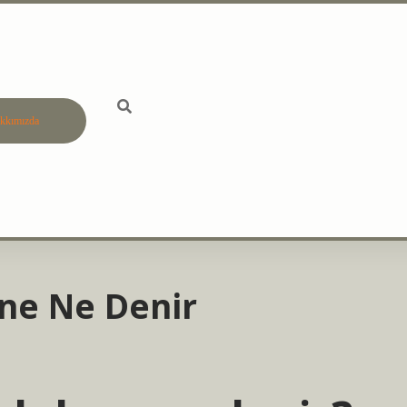
kkımızda
betci
vdcasino 
ene Ne Denir