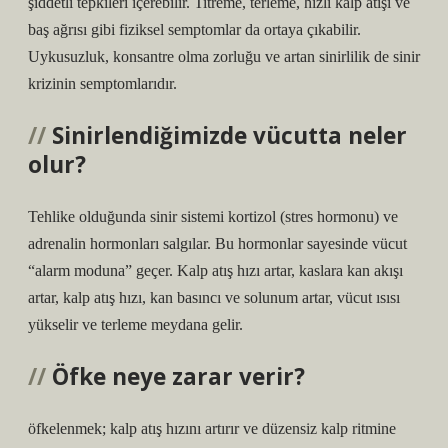
şiddetli tepkileri içerebilir. Titreme, terleme, hızlı kalp atışı ve
baş ağrısı gibi fiziksel semptomlar da ortaya çıkabilir.
Uykusuzluk, konsantre olma zorluğu ve artan sinirlilik de sinir
krizinin semptomlarıdır.
Sinirlendiğimizde vücutta neler
olur?
Tehlike olduğunda sinir sistemi kortizol (stres hormonu) ve
adrenalin hormonları salgılar. Bu hormonlar sayesinde vücut
“alarm moduna” geçer. Kalp atış hızı artar, kaslara kan akışı
artar, kalp atış hızı, kan basıncı ve solunum artar, vücut ısısı
yükselir ve terleme meydana gelir.
Öfke neye zarar verir?
öfkelenmek; kalp atış hızını artırır ve düzensiz kalp ritmine