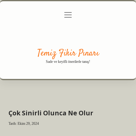
menüyü
Anasayfa
Gizlilik Politikası
Yasal Uyarı
aç
Hakkımızda
Temiz Fikir Pınarı
Sade ve keyifli önerilerle tanış!
Çok Sinirli Olunca Ne Olur
Tarih: Ekim 29, 2024