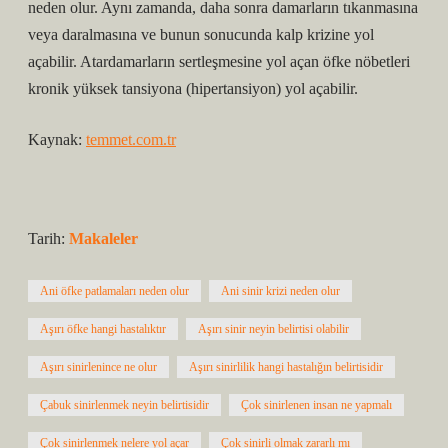
neden olur. Aynı zamanda, daha sonra damarların tıkanmasına
veya daralmasına ve bunun sonucunda kalp krizine yol
açabilir. Atardamarların sertleşmesine yol açan öfke nöbetleri
kronik yüksek tansiyona (hipertansiyon) yol açabilir.
Kaynak:
temmet.com.tr
Tarih:
Makaleler
Ani öfke patlamaları neden olur
Ani sinir krizi neden olur
Aşırı öfke hangi hastalıktır
Aşırı sinir neyin belirtisi olabilir
Aşırı sinirlenince ne olur
Aşırı sinirlilik hangi hastalığın belirtisidir
Çabuk sinirlenmek neyin belirtisidir
Çok sinirlenen insan ne yapmalı
Çok sinirlenmek nelere yol açar
Çok sinirli olmak zararlı mı