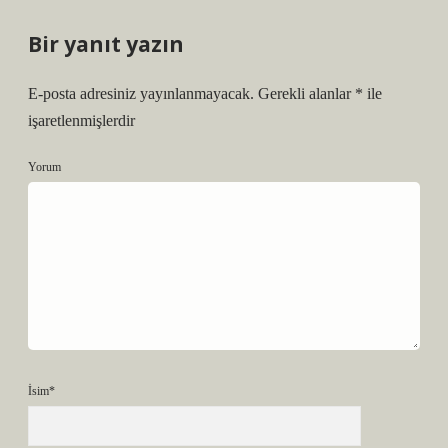
Bir yanıt yazın
E-posta adresiniz yayınlanmayacak.
Gerekli alanlar
*
ile
işaretlenmişlerdir
Yorum
İsim*