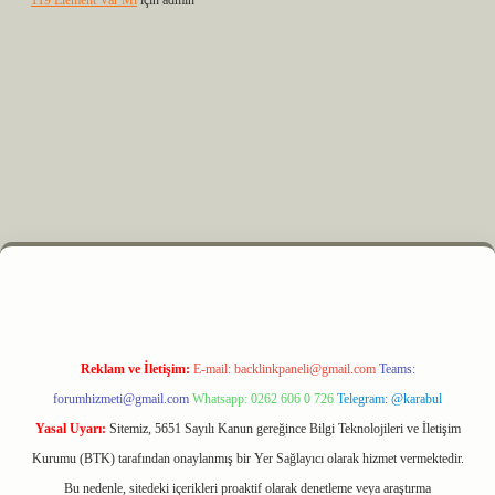
119 Element Var Mı
için
admin
m elexbet
Reklam ve İletişim:
E-mail:
backlinkpaneli@gmail.com
Teams:
forumhizmeti@gmail.com
Whatsapp: 0262 606 0 726
Telegram: @karabul
Yasal Uyarı:
Sitemiz, 5651 Sayılı Kanun gereğince Bilgi Teknolojileri ve İletişim
Kurumu (BTK) tarafından onaylanmış bir Yer Sağlayıcı olarak hizmet vermektedir.
Bu nedenle, sitedeki içerikleri proaktif olarak denetleme veya araştırma