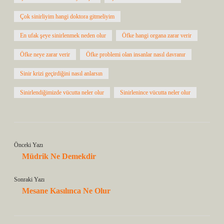
Çok sinirliyim hangi doktora gitmeliyim
En ufak şeye sinirlenmek neden olur
Öfke hangi organa zarar verir
Öfke neye zarar verir
Öfke problemi olan insanlar nasıl davranır
Sinir krizi geçirdiğini nasıl anlarsın
Sinirlendiğimizde vücutta neler olur
Sinirlenince vücutta neler olur
Önceki Yazı
Müdrik Ne Demekdir
Sonraki Yazı
Mesane Kasılınca Ne Olur