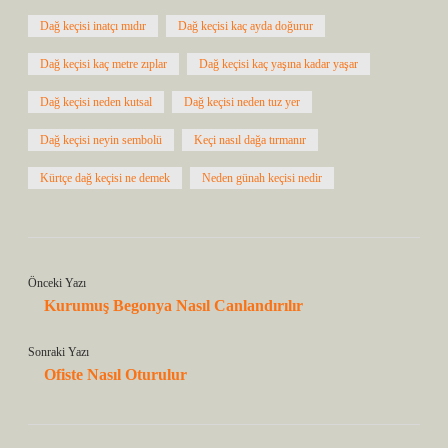
Dağ keçisi inatçı mıdır
Dağ keçisi kaç ayda doğurur
Dağ keçisi kaç metre zıplar
Dağ keçisi kaç yaşına kadar yaşar
Dağ keçisi neden kutsal
Dağ keçisi neden tuz yer
Dağ keçisi neyin sembolü
Keçi nasıl dağa tırmanır
Kürtçe dağ keçisi ne demek
Neden günah keçisi nedir
Önceki Yazı
Kurumuş Begonya Nasıl Canlandırılır
Sonraki Yazı
Ofiste Nasıl Oturulur