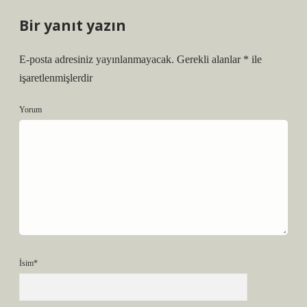
Bir yanıt yazın
E-posta adresiniz yayınlanmayacak.
Gerekli alanlar
*
ile
işaretlenmişlerdir
Yorum
İsim*