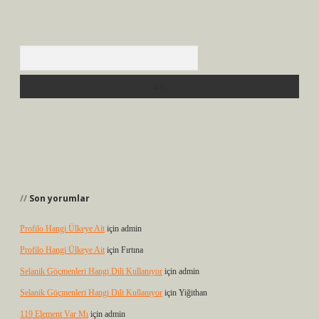
Arama
Son yorumlar
Profilo Hangi Ülkeye Ait
için
admin
Profilo Hangi Ülkeye Ait
için
Fırtına
Selanik Göçmenleri Hangi Dili Kullanıyor
için
admin
Selanik Göçmenleri Hangi Dili Kullanıyor
için
Yiğithan
119 Element Var Mı
için
admin