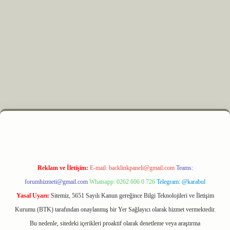
z
m elexbet
Reklam ve İletişim:
E-mail:
backlinkpaneli@gmail.com
Teams:
forumhizmeti@gmail.com
Whatsapp: 0262 606 0 726
Telegram: @karabul
Yasal Uyarı:
Sitemiz, 5651 Sayılı Kanun gereğince Bilgi Teknolojileri ve İletişim
Kurumu (BTK) tarafından onaylanmış bir Yer Sağlayıcı olarak hizmet vermektedir.
Bu nedenle, sitedeki içerikleri proaktif olarak denetleme veya araştırma