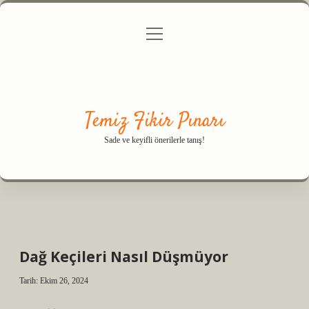
menüyü
Anasayfa
Gizlilik Politikası
Yasal Uyarı
aç
Hakkımızda
Temiz Fikir Pınarı
Sade ve keyifli önerilerle tanış!
Dağ Keçileri Nasıl Düşmüyor
Tarih: Ekim 26, 2024