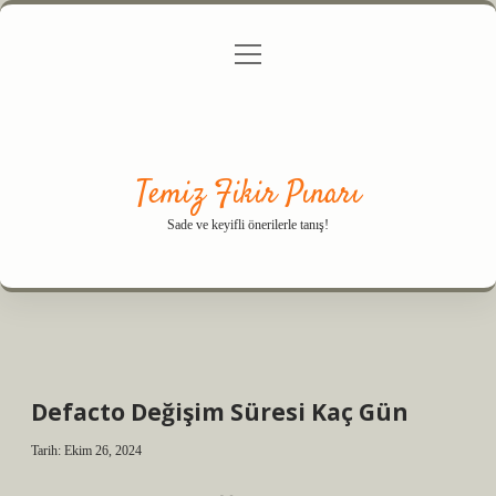
menüyü
Anasayfa
Gizlilik Politikası
Yasal Uyarı
aç
Hakkımızda
Temiz Fikir Pınarı
Sade ve keyifli önerilerle tanış!
Defacto Değişim Süresi Kaç Gün
Tarih: Ekim 26, 2024