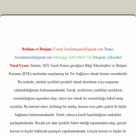
 elexbet
Reklam ve İletişim:
E-mail:
backlinkpaneli@gmail.com
Teams:
forumhizmeti@gmail.com
Whatsapp: 0262 606 0 726
Telegram: @karabul
Yasal Uyarı:
Sitemiz, 5651 Sayılı Kanun gereğince Bilgi Teknolojileri ve İletişim
Kurumu (BTK) tarafından onaylanmış bir Yer Sağlayıcı olarak hizmet vermektedir.
Bu nedenle, sitedeki içerikleri proaktif olarak denetleme veya araştırma
yükümlülüğümüz bulunmamaktadır. Ancak, üyelerimiz yazdıkları içeriklerin
sorumluluğunu taşımakta olup, siteye üye olarak bu sorumluluğu kabul etmiş
sayılırlar. Bu internet sitesi, herhangi bir marka, kurum veya şahıs şirketi ile hiçbir
bağlantısı bulunmamaktadır. Sitede yalnızca kendi hazırladığımız makaleler
paylaşılmaktadır. Burada yer alan içerikler haber niteliği taşımamakta olup, gerçek
kurum ve kişiler hakkında paylaşım yapılmamaktadır. Gerçek kurum ve kişiler ile