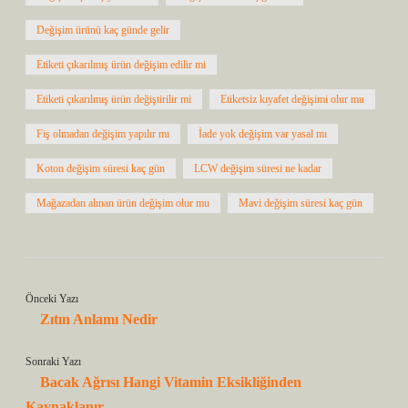
Değişim ürünü kaç günde gelir
Etiketi çıkarılmış ürün değişim edilir mi
Etiketi çıkarılmış ürün değiştirilir mi
Etiketsiz kıyafet değişimi olur mu
Fiş olmadan değişim yapılır mı
İade yok değişim var yasal mı
Koton değişim süresi kaç gün
LCW değişim süresi ne kadar
Mağazadan alınan ürün değişim olur mu
Mavi değişim süresi kaç gün
Önceki Yazı
Zıtın Anlamı Nedir
Sonraki Yazı
Bacak Ağrısı Hangi Vitamin Eksikliğinden
Kaynaklanır