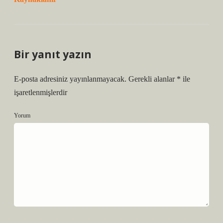
Bir yanıt yazın
E-posta adresiniz yayınlanmayacak.
Gerekli alanlar
*
ile
işaretlenmişlerdir
Yorum