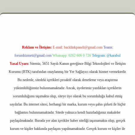
 elexbet
Reklam ve İletişim:
E-mail:
backlinkpaneli@gmail.com
Teams:
forumhizmeti@gmail.com
Whatsapp: 0262 606 0 726
Telegram: @karabul
Yasal Uyarı:
Sitemiz, 5651 Sayılı Kanun gereğince Bilgi Teknolojileri ve İletişim
Kurumu (BTK) tarafından onaylanmış bir Yer Sağlayıcı olarak hizmet vermektedir.
Bu nedenle, sitedeki içerikleri proaktif olarak denetleme veya araştırma
yükümlülüğümüz bulunmamaktadır. Ancak, üyelerimiz yazdıkları içeriklerin
sorumluluğunu taşımakta olup, siteye üye olarak bu sorumluluğu kabul etmiş
sayılırlar. Bu internet sitesi, herhangi bir marka, kurum veya şahıs şirketi ile hiçbir
bağlantısı bulunmamaktadır. Sitede yalnızca kendi hazırladığımız makaleler
paylaşılmaktadır. Burada yer alan içerikler haber niteliği taşımamakta olup, gerçek
kurum ve kişiler hakkında paylaşım yapılmamaktadır. Gerçek kurum ve kişiler ile