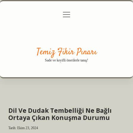
menüyü
Anasayfa
Gizlilik Politikası
Yasal Uyarı
aç
Hakkımızda
Temiz Fikir Pınarı
Sade ve keyifli önerilerle tanış!
Dil Ve Dudak Tembelliği Ne Bağlı
Ortaya Çıkan Konuşma Durumu
Tarih: Ekim 23, 2024