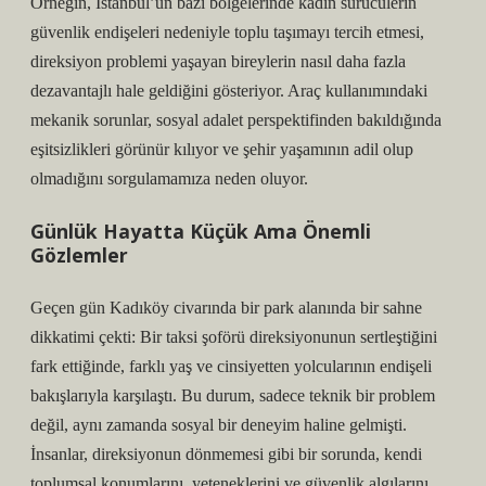
Örneğin, İstanbul’un bazı bölgelerinde kadın sürücülerin
güvenlik endişeleri nedeniyle toplu taşımayı tercih etmesi,
direksiyon problemi yaşayan bireylerin nasıl daha fazla
dezavantajlı hale geldiğini gösteriyor. Araç kullanımındaki
mekanik sorunlar, sosyal adalet perspektifinden bakıldığında
eşitsizlikleri görünür kılıyor ve şehir yaşamının adil olup
olmadığını sorgulamamıza neden oluyor.
Günlük Hayatta Küçük Ama Önemli
Gözlemler
Geçen gün Kadıköy civarında bir park alanında bir sahne
dikkatimi çekti: Bir taksi şoförü direksiyonunun sertleştiğini
fark ettiğinde, farklı yaş ve cinsiyetten yolcularının endişeli
bakışlarıyla karşılaştı. Bu durum, sadece teknik bir problem
değil, aynı zamanda sosyal bir deneyim haline gelmişti.
İnsanlar, direksiyonun dönmemesi gibi bir sorunda, kendi
toplumsal konumlarını, yeteneklerini ve güvenlik algılarını