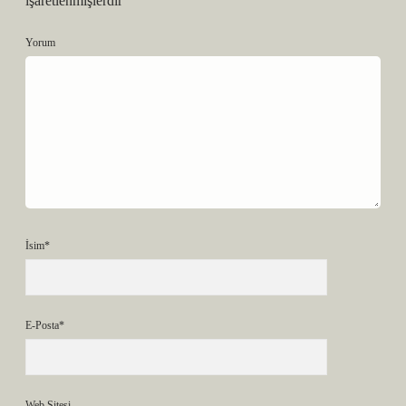
işaretlenmişlerdir
Yorum
İsim*
E-Posta*
Web Sitesi