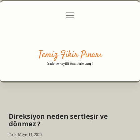
menüyü
Anasayfa
Gizlilik Politikası
Yasal Uyarı
aç
Hakkımızda
Temiz Fikir Pınarı
Sade ve keyifli önerilerle tanış!
Direksiyon neden sertleşir ve
dönmez ?
Tarih: Mayıs 14, 2026