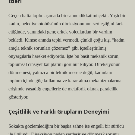
İzleri
Geçen hafta toplu taşımada bir sahne dikkatimi çekti. Yaşlı bir
kadın, belediye otobüsünün direksiyonunun sertleştiğini fark
ettiğinde, yanındaki genç erkek yolculardan bir yardım
bekledi. Kimse anında tepki vermedi, çünkü çoğu kişi “kadın
araçla teknik sorunları çözemez” gibi içselleştirilmiş
önyargılarla hareket ediyordu. İşte bu basit mekanik sorun,
toplumsal cinsiyet kalıplarını görünür kılıyor. Direksiyonun
dönmemesi, yalnızca bir teknik mesele değil; kadınların
toplum içinde güç kullanma ve karar alma mekanizmalarına
erişimde yaşadığı engellerle de metaforik olarak paralellik
gösteriyor.
Çeşitlilik ve Farklı Grupların Deneyimi
Sokakta gözlemlediğim bir başka sahne ise engelli bir sürücü
ile ilgiliydi. Direksiyon neden sertleşir ve dönmez? sorunu,