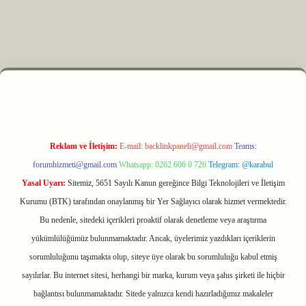
xyz
m elexbet
Reklam ve İletişim:
E-mail:
backlinkpaneli@gmail.com
Teams:
forumhizmeti@gmail.com
Whatsapp: 0262 606 0 726
Telegram: @karabul
Yasal Uyarı:
Sitemiz, 5651 Sayılı Kanun gereğince Bilgi Teknolojileri ve İletişim
Kurumu (BTK) tarafından onaylanmış bir Yer Sağlayıcı olarak hizmet vermektedir.
Bu nedenle, sitedeki içerikleri proaktif olarak denetleme veya araştırma
yükümlülüğümüz bulunmamaktadır. Ancak, üyelerimiz yazdıkları içeriklerin
sorumluluğunu taşımakta olup, siteye üye olarak bu sorumluluğu kabul etmiş
sayılırlar. Bu internet sitesi, herhangi bir marka, kurum veya şahıs şirketi ile hiçbir
bağlantısı bulunmamaktadır. Sitede yalnızca kendi hazırladığımız makaleler