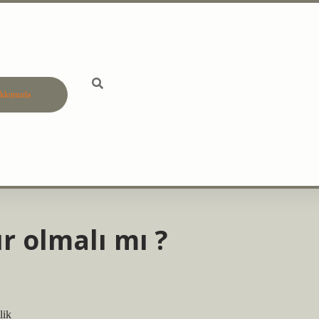
kkımızda
betci
vdcasino 
r olmalı mı ?
lik