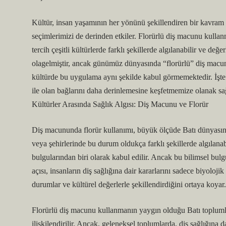
Kültür, insan yaşamının her yönünü şekillendiren bir kavram o
seçimlerimizi de derinden etkiler. Florürlü diş macunu kull
tercih çeşitli kültürlerde farklı şekillerde algılanabilir ve değ
olagelmiştir, ancak günümüz dünyasında “florürlü” diş macunu
kültürde bu uygulama aynı şekilde kabul görmemektedir. İşte bu
ile olan bağlarını daha derinlemesine keşfetmemize olanak sağ
Kültürler Arasında Sağlık Algısı: Diş Macunu ve Florür
Diş macununda florür kullanımı, büyük ölçüde Batı dünyasın
veya şehirlerinde bu durum oldukça farklı şekillerde algılanab
bulgularından biri olarak kabul edilir. Ancak bu bilimsel bulg
açısı, insanların diş sağlığına dair kararlarını sadece biyolo
durumlar ve kültürel değerlerle şekillendirdiğini ortaya koyar.
Florürlü diş macunu kullanmanın yaygın olduğu Batı toplumla
ilişkilendirilir. Ancak, geleneksel toplumlarda, diş sağlığına da