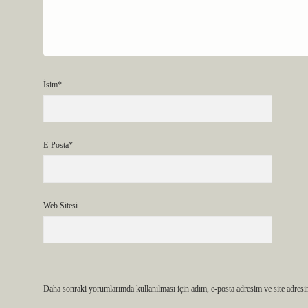
İsim*
E-Posta*
Web Sitesi
Daha sonraki yorumlarımda kullanılması için adım, e-posta adresim ve site adresi