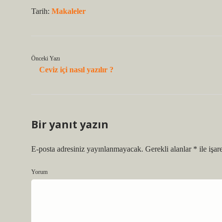
Tarih:
Makaleler
Önceki Yazı
Ceviz içi nasıl yazılır ?
Bir yanıt yazın
E-posta adresiniz yayınlanmayacak.
Gerekli alanlar
*
ile işar
Yorum