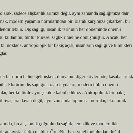
larak, sadece alışkanlıklarımızı değil, aynı zamanda sağlığımıza dair
anmak, modern yaşamın normlarından biri olarak karşımıza çıkarken, bu
erlendirilebilir. Diş sağlığı, insanlık tarihinin her döneminde önemli
 kullanımı, bir tür küresel sağlık ritüeline dönüşmüştür. Ancak, her
 noktada, antropolojik bir bakış açısı, insanların sağlığı ve kimlikleri
lar.
da bir norm haline gelmişken, dünyanın diğer köylerinde, kasabalarınd
ilir. Florürün diş sağlığına olan faydaları, modern tıbbın önemli
ular, her kültürde aynı şekilde kabul edilmez. Antropolojik bir bakış
jik ihtiyaçlara dayalı değil, aynı zamanda toplumsal normlar, ekonomik
rında, bu alışkanlık çoğunlukla sağlık, temizlik ve modernlikle
ir anlayışlar farklı olabilir. Örneğin, bazı yerel topluluklar, doğal