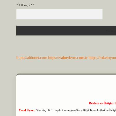
7 + 8 kaçtır?
*
https://altinnet.com
https://valuederm.com.tr
https://roketoyu
Reklam ve İletişim:
Yasal Uyarı:
Sitemiz, 5651 Sayılı Kanun gereğince Bilgi Teknolojileri ve İlet