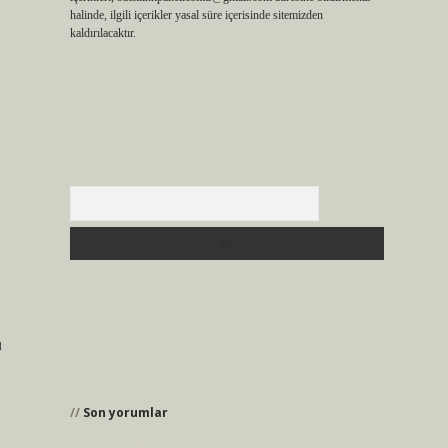
halinde, ilgili içerikler yasal süre içerisinde sitemizden
kaldırılacaktır.
Arama
u
Son yorumlar