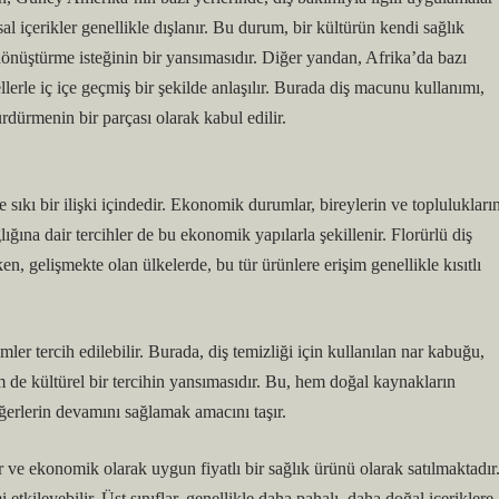
al içerikler genellikle dışlanır. Bu durum, bir kültürün kendi sağlık
dönüştürme isteğinin bir yansımasıdır. Diğer yandan, Afrika’da bazı
üellerle iç içe geçmiş bir şekilde anlaşılır. Burada diş macunu kullanımı,
ürdürmenin bir parçası olarak kabul edilir.
e sıkı bir ilişki içindedir. Ekonomik durumlar, bireylerin ve toplulukları
lığına dair tercihler de bu ekonomik yapılarla şekillenir. Florürlü diş
, gelişmekte olan ülkelerde, bu tür ürünlere erişim genellikle kısıtlı
er tercih edilebilir. Burada, diş temizliği için kullanılan nar kabuğu,
 de kültürel bir tercihin yansımasıdır. Bu, hem doğal kaynakların
ğerlerin devamını sağlamak amacını taşır.
ir ve ekonomik olarak uygun fiyatlı bir sağlık ürünü olarak satılmaktadır
 etkileyebilir. Üst sınıflar, genellikle daha pahalı, daha doğal içeriklere