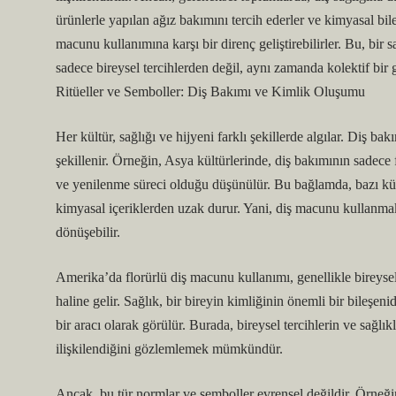
ürünlerle yapılan ağız bakımını tercih ederler ve kimyasal bi
macunu kullanımına karşı bir direnç geliştirebilirler. Bu, bir 
sadece bireysel tercihlerden değil, aynı zamanda kolektif bir 
Ritüeller ve Semboller: Diş Bakımı ve Kimlik Oluşumu
Her kültür, sağlığı ve hijyeni farklı şekillerde algılar. Diş ba
şekillenir. Örneğin, Asya kültürlerinde, diş bakımının sadece f
ve yenilenme süreci olduğu düşünülür. Bu bağlamda, bazı kül
kimyasal içeriklerden uzak durur. Yani, diş macunu kullanmak 
dönüşebilir.
Amerika’da florürlü diş macunu kullanımı, genellikle bireysel 
haline gelir. Sağlık, bir bireyin kimliğinin önemli bir bileşen
bir aracı olarak görülür. Burada, bireysel tercihlerin ve sağlık
ilişkilendiğini gözlemlemek mümkündür.
Ancak, bu tür normlar ve semboller evrensel değildir. Örneği