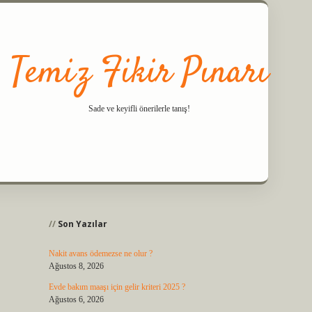
Temiz Fikir Pınarı
Sade ve keyifli önerilerle tanış!
Sidebar
güncel giriş
ilbet casino
ilbet yeni giriş
Betexper giriş adresi
betexper.xyz
Son Yazılar
Nakit avans ödemezse ne olur ?
Ağustos 8, 2026
Evde bakım maaşı için gelir kriteri 2025 ?
Ağustos 6, 2026