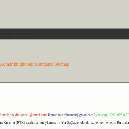
n.com.tr
knight online
nttgame
Sitemap
E-mail:
backlinkpaneli@gmail.com
Teams:
forumhizmeti@gmail.com
Whatsapp: 0262 606 0 7
işim Kurumu (BTK) tarafından onaylanmış bir Yer Sağlayıcı olarak hizmet vermektedir. Bu neden