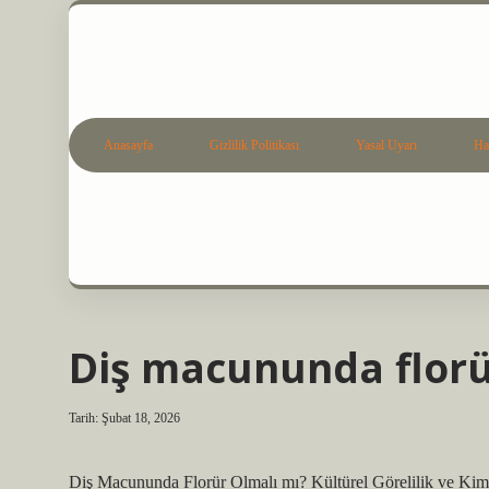
Anasayfa
Gizlilik Politikası
Yasal Uyarı
Ha
Diş macununda florü
Tarih: Şubat 18, 2026
Diş Macununda Florür Olmalı mı? Kültürel Görelilik ve Kim