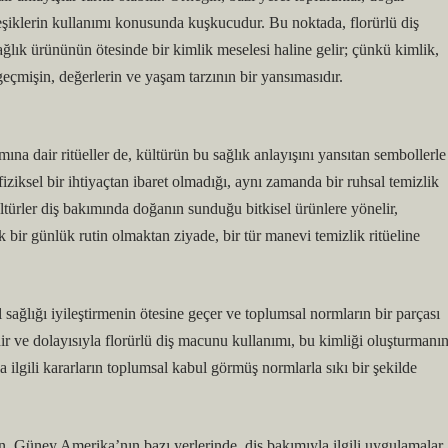
leşiklerin kullanımı konusunda kuşkucudur. Bu noktada, florürlü diş
sağlık ürününün ötesinde bir kimlik meselesi haline gelir; çünkü kimlik,
geçmişin, değerlerin ve yaşam tarzının bir yansımasıdır.
kımına dair ritüeller de, kültürün bu sağlık anlayışını yansıtan sembollerle
iziksel bir ihtiyaçtan ibaret olmadığı, aynı zamanda bir ruhsal temizlik
türler diş bakımında doğanın sunduğu bitkisel ürünlere yönelir,
bir günlük rutin olmaktan ziyade, bir tür manevi temizlik ritüeline
sağlığı iyileştirmenin ötesine geçer ve toplumsal normların bir parçası
idir ve dolayısıyla florürlü diş macunu kullanımı, bu kimliği oluşturmanı
la ilgili kararların toplumsal kabul görmüş normlarla sıkı bir şekilde
n, Güney Amerika’nın bazı yerlerinde, diş bakımıyla ilgili uygulamalar