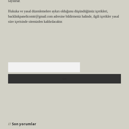
sayılırlar.
Hukuka ve yasal düzenlemelere aykırı olduğunu düşündüğünüz içerikleri,
backlinkpanelicomtr@gmail.com
adresine bildirmeniz halinde, ilgili içerikler yasal
süre içerisinde sitemizden kaldırılacaktır.
Arama
Son yorumlar