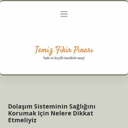
menüyü
Anasayfa
Gizlilik Politikası
Yasal Uyarı
aç
Hakkımızda
Temiz Fikir Pınarı
Sade ve keyifli önerilerle tanış!
Dolaşım Sisteminin Sağlığını
Korumak Için Nelere Dikkat
Etmeliyiz