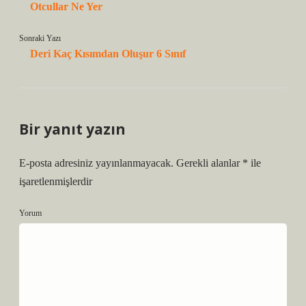
Otcullar Ne Yer
Sonraki Yazı
Deri Kaç Kısımdan Oluşur 6 Sınıf
Bir yanıt yazın
E-posta adresiniz yayınlanmayacak.
Gerekli alanlar
*
ile
işaretlenmişlerdir
Yorum