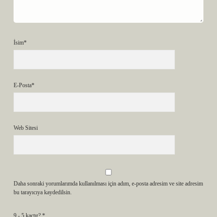
İsim*
E-Posta*
Web Sitesi
Daha sonraki yorumlarımda kullanılması için adım, e-posta adresim ve site adresim
bu tarayıcıya kaydedilsin.
9 - 5 kaçtır?
*