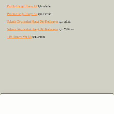
Profilo Hangi Ülkeye Ait
için
admin
Profilo Hangi Ülkeye Ait
için
Fırtına
Selanik Göçmenleri Hangi Dili Kullanıyor
için
admin
Selanik Göçmenleri Hangi Dili Kullanıyor
için
Yiğithan
119 Element Var Mı
için
admin
 elexbet