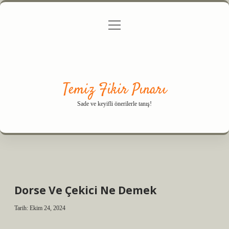
menüyü
Anasayfa
Gizlilik Politikası
Yasal Uyarı
aç
Hakkımızda
Temiz Fikir Pınarı
Sade ve keyifli önerilerle tanış!
Dorse Ve Çekici Ne Demek
Tarih: Ekim 24, 2024