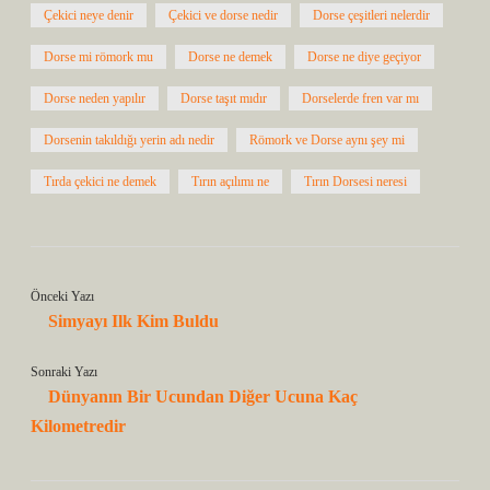
Çekici neye denir
Çekici ve dorse nedir
Dorse çeşitleri nelerdir
Dorse mi römork mu
Dorse ne demek
Dorse ne diye geçiyor
Dorse neden yapılır
Dorse taşıt mıdır
Dorselerde fren var mı
Dorsenin takıldığı yerin adı nedir
Römork ve Dorse aynı şey mi
Tırda çekici ne demek
Tırın açılımı ne
Tırın Dorsesi neresi
Önceki Yazı
Simyayı Ilk Kim Buldu
Sonraki Yazı
Dünyanın Bir Ucundan Diğer Ucuna Kaç
Kilometredir