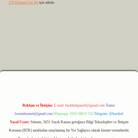
119 Element Var Mı
için
admin
z
m elexbet
Reklam ve İletişim:
E-mail:
backlinkpaneli@gmail.com
Teams:
forumhizmeti@gmail.com
Whatsapp: 0262 606 0 726
Telegram: @karabul
Yasal Uyarı:
Sitemiz, 5651 Sayılı Kanun gereğince Bilgi Teknolojileri ve İletişim
Kurumu (BTK) tarafından onaylanmış bir Yer Sağlayıcı olarak hizmet vermektedir.