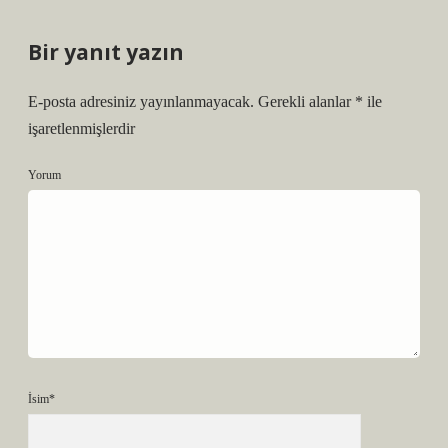
Bir yanıt yazın
E-posta adresiniz yayınlanmayacak.
Gerekli alanlar
*
ile
işaretlenmişlerdir
Yorum
İsim*