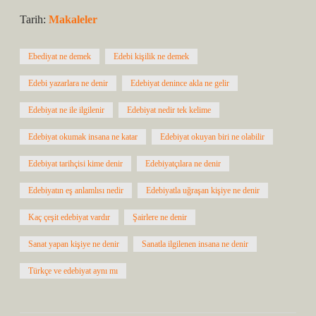
Tarih:
Makaleler
Ebediyat ne demek
Edebi kişilik ne demek
Edebi yazarlara ne denir
Edebiyat denince akla ne gelir
Edebiyat ne ile ilgilenir
Edebiyat nedir tek kelime
Edebiyat okumak insana ne katar
Edebiyat okuyan biri ne olabilir
Edebiyat tarihçisi kime denir
Edebiyatçılara ne denir
Edebiyatın eş anlamlısı nedir
Edebiyatla uğraşan kişiye ne denir
Kaç çeşit edebiyat vardır
Şairlere ne denir
Sanat yapan kişiye ne denir
Sanatla ilgilenen insana ne denir
Türkçe ve edebiyat aynı mı