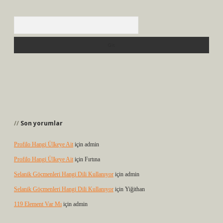
Arama
Son yorumlar
Profilo Hangi Ülkeye Ait
için
admin
Profilo Hangi Ülkeye Ait
için
Fırtına
Selanik Göçmenleri Hangi Dili Kullanıyor
için
admin
Selanik Göçmenleri Hangi Dili Kullanıyor
için
Yiğithan
119 Element Var Mı
için
admin