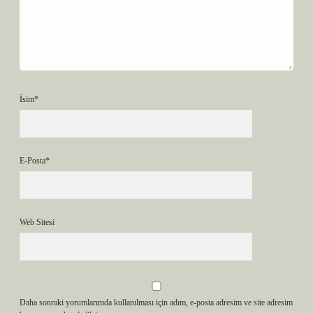
İsim*
E-Posta*
Web Sitesi
Daha sonraki yorumlarımda kullanılması için adım, e-posta adresim ve site adresim