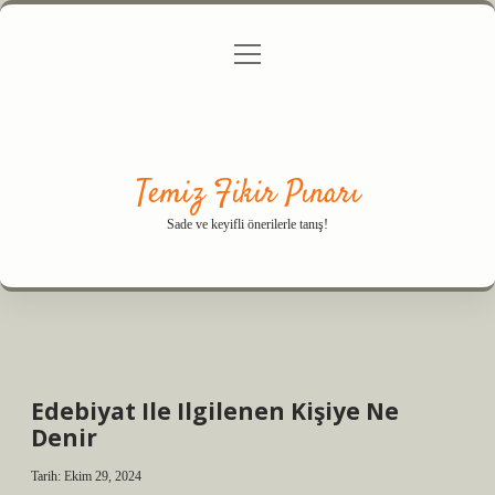
menüyü
Anasayfa
Gizlilik Politikası
Yasal Uyarı
aç
Hakkımızda
Temiz Fikir Pınarı
Sade ve keyifli önerilerle tanış!
Edebiyat Ile Ilgilenen Kişiye Ne
Denir
Tarih: Ekim 29, 2024