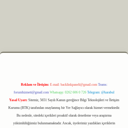
z
m elexbet
Reklam ve İletişim:
E-mail:
backlinkpaneli@gmail.com
Teams:
forumhizmeti@gmail.com
Whatsapp: 0262 606 0 726
Telegram: @karabul
Yasal Uyarı:
Sitemiz, 5651 Sayılı Kanun gereğince Bilgi Teknolojileri ve İletişim
Kurumu (BTK) tarafından onaylanmış bir Yer Sağlayıcı olarak hizmet vermektedir.
Bu nedenle, sitedeki içerikleri proaktif olarak denetleme veya araştırma
yükümlülüğümüz bulunmamaktadır. Ancak, üyelerimiz yazdıkları içeriklerin