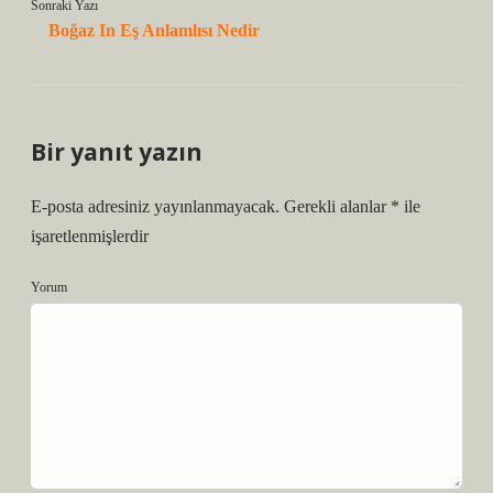
Sonraki Yazı
Boğaz In Eş Anlamlısı Nedir
Bir yanıt yazın
E-posta adresiniz yayınlanmayacak.
Gerekli alanlar
*
ile
işaretlenmişlerdir
Yorum