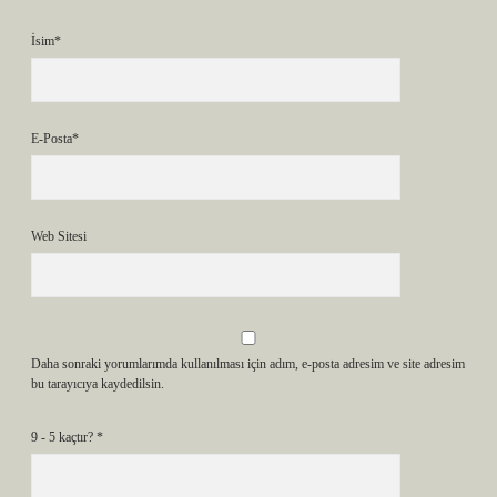
İsim*
E-Posta*
Web Sitesi
Daha sonraki yorumlarımda kullanılması için adım, e-posta adresim ve site adresim
bu tarayıcıya kaydedilsin.
9 - 5 kaçtır?
*