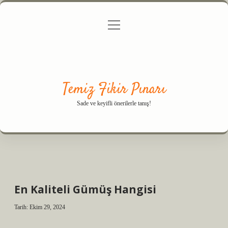
menüyü
Anasayfa
Gizlilik Politikası
Yasal Uyarı
aç
Hakkımızda
Temiz Fikir Pınarı
Sade ve keyifli önerilerle tanış!
En Kaliteli Gümüş Hangisi
Tarih: Ekim 29, 2024