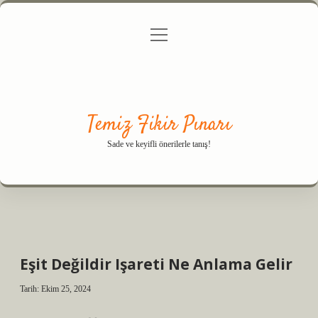
menüyü
Anasayfa
Gizlilik Politikası
Yasal Uyarı
aç
Hakkımızda
Temiz Fikir Pınarı
Sade ve keyifli önerilerle tanış!
Eşit Değildir Işareti Ne Anlama Gelir
Tarih: Ekim 25, 2024