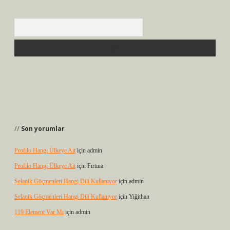
Arama
Son yorumlar
Profilo Hangi Ülkeye Ait
için
admin
Profilo Hangi Ülkeye Ait
için
Fırtına
Selanik Göçmenleri Hangi Dili Kullanıyor
için
admin
Selanik Göçmenleri Hangi Dili Kullanıyor
için
Yiğithan
119 Element Var Mı
için
admin