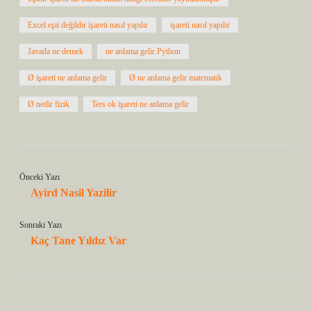
Excel eşit değildir işareti nasıl yapılır
işareti nasıl yapılır
Javada ne demek
ne anlama gelir Python
Ø işareti ne anlama gelir
Ø ne anlama gelir matematik
Ø nedir fizik
Ters ok işareti ne anlama gelir
Önceki Yazı
Ayird Nasil Yazilir
Sonraki Yazı
Kaç Tane Yıldız Var