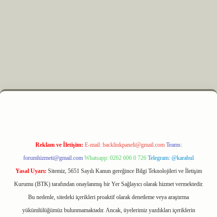
.xyz
m elexbet
Reklam ve İletişim:
E-mail:
backlinkpaneli@gmail.com
Teams:
forumhizmeti@gmail.com
Whatsapp: 0262 606 0 726
Telegram: @karabul
Yasal Uyarı:
Sitemiz, 5651 Sayılı Kanun gereğince Bilgi Teknolojileri ve İletişim
Kurumu (BTK) tarafından onaylanmış bir Yer Sağlayıcı olarak hizmet vermektedir.
Bu nedenle, sitedeki içerikleri proaktif olarak denetleme veya araştırma
yükümlülüğümüz bulunmamaktadır. Ancak, üyelerimiz yazdıkları içeriklerin