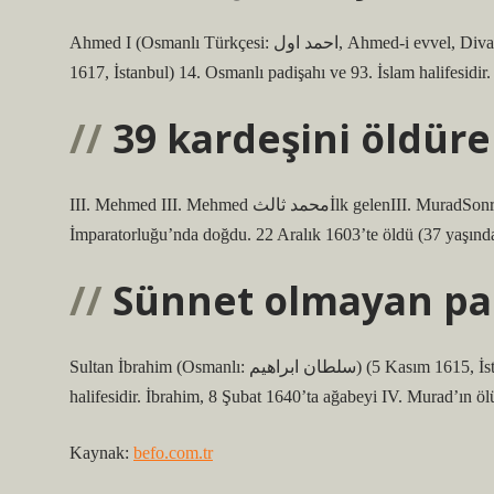
Ahmed I (Osmanlı Türkçesi: احمد اول, Ahmed-i evvel, Divan edebiyatında Bahtî mahlasıyla; 18 Nisan 1590, Manisa – 22 Kasım
1617, İstanbul) 14. Osmanlı padişahı ve 93. İslam halifesidir.
39 kardeşini öldür
III. Mehmed III. Mehmed محمد ثالثİlk gelenIII. MuradSonraki. Ahmed26 Mayıs 1566’da Manisa Sarayı, Manisa, Osmanlı
İmparatorluğu’nda doğdu. 22 Aralık 1603’te öldü (37 yaşında
Sünnet olmayan pa
Sultan İbrahim (Osmanlı: سلطان ابراهيم) (5 Kasım 1615, İstanbul – 18 Ağustos 1648, İstanbul) 18. Osmanlı padişahı ve 97. İslam
halifesidir. İbrahim, 8 Şubat 1640’ta ağabeyi IV. Murad’ın ö
Kaynak:
befo.com.tr