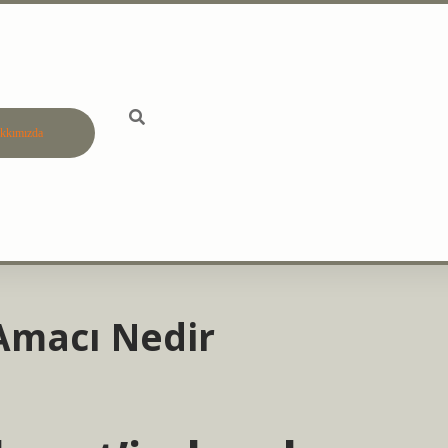
kkımızda
betci
vdcasino gün
Amacı Nedir