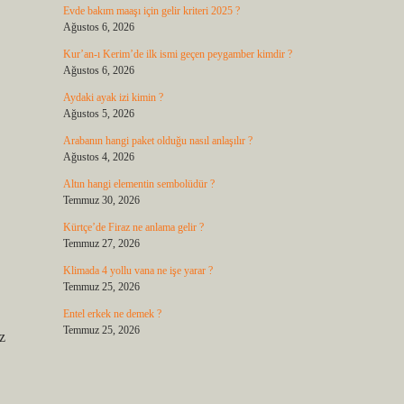
Evde bakım maaşı için gelir kriteri 2025 ?
Ağustos 6, 2026
Kur’an-ı Kerim’de ilk ismi geçen peygamber kimdir ?
Ağustos 6, 2026
Aydaki ayak izi kimin ?
Ağustos 5, 2026
Arabanın hangi paket olduğu nasıl anlaşılır ?
Ağustos 4, 2026
Altın hangi elementin sembolüdür ?
Temmuz 30, 2026
Kürtçe’de Firaz ne anlama gelir ?
Temmuz 27, 2026
Klimada 4 yollu vana ne işe yarar ?
Temmuz 25, 2026
Entel erkek ne demek ?
Temmuz 25, 2026
z