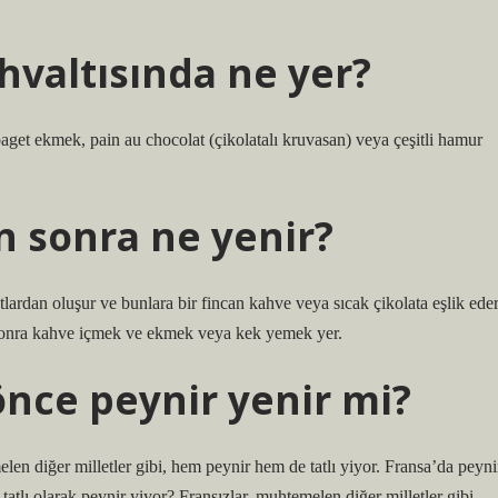
hvaltısında ne yer?
aget ekmek, pain au chocolat (çikolatalı kruvasan) veya çeşitli hamur
 sonra ne yenir?
lardan oluşur ve bunlara bir fincan kahve veya sıcak çikolata eşlik eder
 sonra kahve içmek ve ekmek veya kek yemek yer.
önce peynir yenir mi?
elen diğer milletler gibi, hem peynir hem de tatlı yiyor. Fransa’da peyni
atlı olarak peynir yiyor? Fransızlar, muhtemelen diğer milletler gibi,