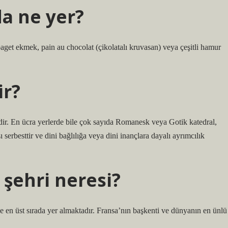
da ne yer?
aget ekmek, pain au chocolat (çikolatalı kruvasan) veya çeşitli hamur
ir?
edir. En ücra yerlerde bile çok sayıda Romanesk veya Gotik katedral,
 serbesttir ve dini bağlılığa veya dini inançlara dayalı ayrımcılık
 şehri neresi?
nde en üst sırada yer almaktadır. Fransa’nın başkenti ve dünyanın en ünlü