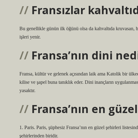
Fransızlar kahvaltı
Bu genellikle günün ilk öğünü olsa da kahvaltıda kruvasan, b
işleri yenir.
Fransa’nın dini ned
Fransa, kültür ve gelenek açısından laik ama Katolik bir ülk
kilise ve şapel buna tanıklık eder. Dini inançların uygulanması
yasaktır.
Fransa’nın en güzel
1. Paris. Paris, şüphesiz Fransa’nın en güzel şehirleri listesi
şehirlerinden biridir.