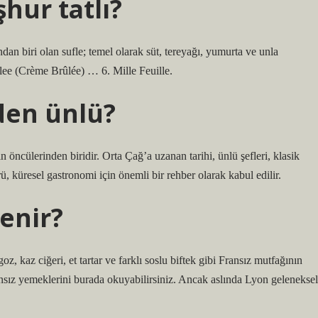
hur tatlı?
dan biri olan sufle; temel olarak süt, tereyağı, yumurta ve unla
e (Crème Brûlée) … 6. Mille Feuille.
den ünlü?
ın öncülerinden biridir. Orta Çağ’a uzanan tarihi, ünlü şefleri, klasik
rü, küresel gastronomi için önemli bir rehber olarak kabul edilir.
yenir?
goz, kaz ciğeri, et tartar ve farklı soslu biftek gibi Fransız mutfağının
nsız yemeklerini burada okuyabilirsiniz. Ancak aslında Lyon geleneksel