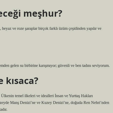
çeceği meşhur?
, beyaz ve roze şaraplar birçok farklı üzüm çeşidinden yapılır ve
emden gelen su birbirine karışmıyor; güvenli ve ben tadını seviyorum.
e kısaca?
. Ülkenin temel ilkeleri ve idealleri İnsan ve Yurttaş Hakları
n kuzeyde Manş Denizi’ne ve Kuzey Denizi’ne, doğuda Ren Nehri’nden
adır.