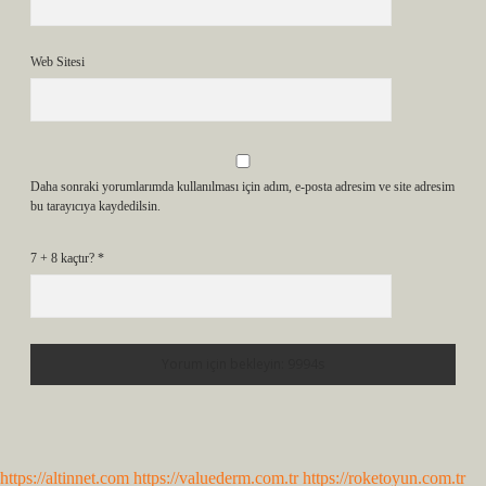
Web Sitesi
Daha sonraki yorumlarımda kullanılması için adım, e-posta adresim ve site adresim
bu tarayıcıya kaydedilsin.
7 + 8 kaçtır?
*
https://altinnet.com
https://valuederm.com.tr
https://roketoyun.com.tr