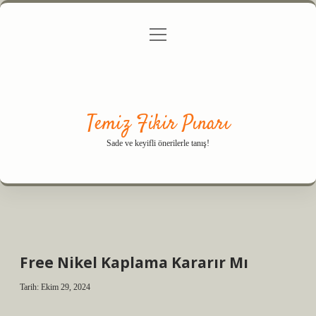
menüyü
Anasayfa
Gizlilik Politikası
Yasal Uyarı
aç
Hakkımızda
Temiz Fikir Pınarı
Sade ve keyifli önerilerle tanış!
Free Nikel Kaplama Kararır Mı
Tarih: Ekim 29, 2024