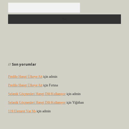
Arama
Son yorumlar
Profilo Hangi Ülkeye Ait
için
admin
Profilo Hangi Ülkeye Ait
için
Fırtına
Selanik Göçmenleri Hangi Dili Kullanıyor
için
admin
Selanik Göçmenleri Hangi Dili Kullanıyor
için
Yiğithan
119 Element Var Mı
için
admin