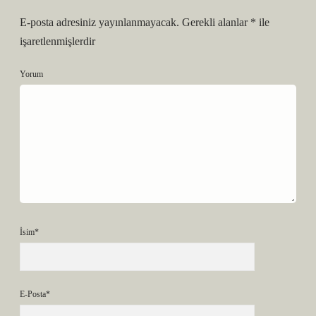
E-posta adresiniz yayınlanmayacak.
Gerekli alanlar
*
ile
işaretlenmişlerdir
Yorum
İsim*
E-Posta*