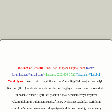
z
m elexbet
Reklam ve İletişim:
E-mail:
backlinkpaneli@gmail.com
Teams:
forumhizmeti@gmail.com
Whatsapp: 0262 606 0 726
Telegram: @karabul
Yasal Uyarı:
Sitemiz, 5651 Sayılı Kanun gereğince Bilgi Teknolojileri ve İletişim
Kurumu (BTK) tarafından onaylanmış bir Yer Sağlayıcı olarak hizmet vermektedir.
Bu nedenle, sitedeki içerikleri proaktif olarak denetleme veya araştırma
yükümlülüğümüz bulunmamaktadır. Ancak, üyelerimiz yazdıkları içeriklerin
sorumluluğunu taşımakta olup, siteye üye olarak bu sorumluluğu kabul etmiş