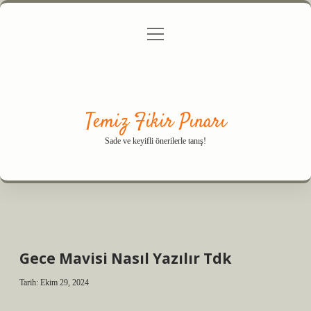
menüyü
Anasayfa
Gizlilik Politikası
Yasal Uyarı
aç
Hakkımızda
Temiz Fikir Pınarı
Sade ve keyifli önerilerle tanış!
Gece Mavisi Nasıl Yazılır Tdk
Tarih: Ekim 29, 2024