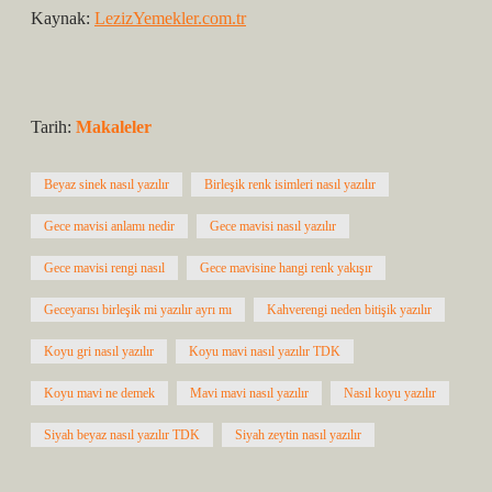
Kaynak:
LezizYemekler.com.tr
Tarih:
Makaleler
Beyaz sinek nasıl yazılır
Birleşik renk isimleri nasıl yazılır
Gece mavisi anlamı nedir
Gece mavisi nasıl yazılır
Gece mavisi rengi nasıl
Gece mavisine hangi renk yakışır
Geceyarısı birleşik mi yazılır ayrı mı
Kahverengi neden bitişik yazılır
Koyu gri nasıl yazılır
Koyu mavi nasıl yazılır TDK
Koyu mavi ne demek
Mavi mavi nasıl yazılır
Nasıl koyu yazılır
Siyah beyaz nasıl yazılır TDK
Siyah zeytin nasıl yazılır