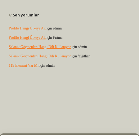
Son yorumlar
Profilo Hangi Ülkeye Ait
için
admin
Profilo Hangi Ülkeye Ait
için
Fırtına
Selanik Göçmenleri Hangi Dili Kullanıyor
için
admin
Selanik Göçmenleri Hangi Dili Kullanıyor
için
Yiğithan
119 Element Var Mı
için
admin
z
m elexbet