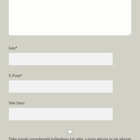
İsim*
E-Posta*
Web Sitesi
Daha sonraki yorumlarımda kullanılması için adım, e-posta adresim ve site adresim