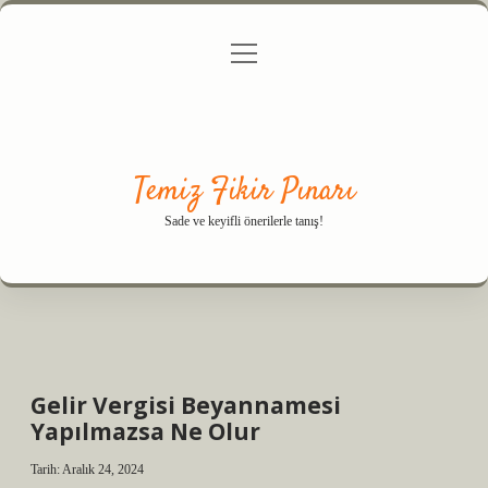
menüyü
Anasayfa
Gizlilik Politikası
Yasal Uyarı
aç
Hakkımızda
Temiz Fikir Pınarı
Sade ve keyifli önerilerle tanış!
Gelir Vergisi Beyannamesi
Yapılmazsa Ne Olur
Tarih: Aralık 24, 2024