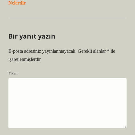
Nelerdir
Bir yanıt yazın
E-posta adresiniz yayınlanmayacak.
Gerekli alanlar
*
ile
işaretlenmişlerdir
Yorum