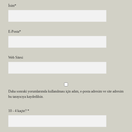
İsim*
E-Posta*
Web Sitesi
Daha sonraki yorumlarımda kullanılması için adım, e-posta adresim ve site adresim
bu tarayıcıya kaydedilsin.
10 - 4 kaçtır?
*