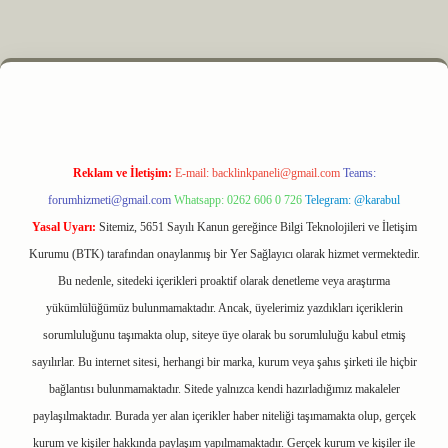
lexbet
Reklam ve İletişim:
E-mail:
backlinkpaneli@gmail.com
Teams:
forumhizmeti@gmail.com
Whatsapp: 0262 606 0 726
Telegram: @karabul
Yasal Uyarı:
Sitemiz, 5651 Sayılı Kanun gereğince Bilgi Teknolojileri ve İletişim
Kurumu (BTK) tarafından onaylanmış bir Yer Sağlayıcı olarak hizmet vermektedir.
Bu nedenle, sitedeki içerikleri proaktif olarak denetleme veya araştırma
yükümlülüğümüz bulunmamaktadır. Ancak, üyelerimiz yazdıkları içeriklerin
sorumluluğunu taşımakta olup, siteye üye olarak bu sorumluluğu kabul etmiş
sayılırlar. Bu internet sitesi, herhangi bir marka, kurum veya şahıs şirketi ile hiçbir
bağlantısı bulunmamaktadır. Sitede yalnızca kendi hazırladığımız makaleler
paylaşılmaktadır. Burada yer alan içerikler haber niteliği taşımamakta olup, gerçek
kurum ve kişiler hakkında paylaşım yapılmamaktadır. Gerçek kurum ve kişiler ile