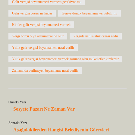
Gelir vergisi beyannamesi vermem gerekiyor mu
Gelir vergisi cezası ne kadar
Geriye dönük beyanname verilebilir mi
Kimler gelir vergisi beyannamesi vermeli
Vergi borcu 5 yıl ödenmezse ne olur
Vergide usulsüzlük cezası nedir
Yıllık gelir vergisi beyannamesi nasıl verilir
Yıllık gelir vergisi beyannamesi vermek zorunda olan mükellefler kimlerdir
Zamanında verilmeyen beyanname nasıl verilir
Önceki Yazı
Sosyete Pazarı Ne Zaman Var
Sonraki Yazı
Aşağıdakilerden Hangisi Belediyenin Görevleri