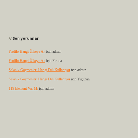
Son yorumlar
Profilo Hangi Ülkeye Ait
için
admin
Profilo Hangi Ülkeye Ait
için
Fırtına
Selanik Göçmenleri Hangi Dili Kullanıyor
için
admin
Selanik Göçmenleri Hangi Dili Kullanıyor
için
Yiğithan
119 Element Var Mı
için
admin