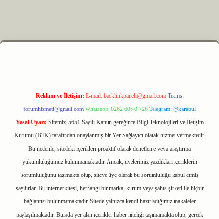
z
m elexbet
Reklam ve İletişim:
E-mail:
backlinkpaneli@gmail.com
Teams:
forumhizmeti@gmail.com
Whatsapp: 0262 606 0 726
Telegram: @karabul
Yasal Uyarı:
Sitemiz, 5651 Sayılı Kanun gereğince Bilgi Teknolojileri ve İletişim
Kurumu (BTK) tarafından onaylanmış bir Yer Sağlayıcı olarak hizmet vermektedir.
Bu nedenle, sitedeki içerikleri proaktif olarak denetleme veya araştırma
yükümlülüğümüz bulunmamaktadır. Ancak, üyelerimiz yazdıkları içeriklerin
sorumluluğunu taşımakta olup, siteye üye olarak bu sorumluluğu kabul etmiş
sayılırlar. Bu internet sitesi, herhangi bir marka, kurum veya şahıs şirketi ile hiçbir
bağlantısı bulunmamaktadır. Sitede yalnızca kendi hazırladığımız makaleler
paylaşılmaktadır. Burada yer alan içerikler haber niteliği taşımamakta olup, gerçek