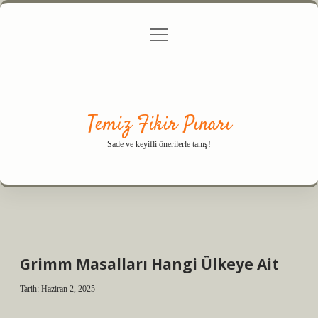
menüyü
Anasayfa
Gizlilik Politikası
Yasal Uyarı
aç
Hakkımızda
Temiz Fikir Pınarı
Sade ve keyifli önerilerle tanış!
Grimm Masalları Hangi Ülkeye Ait
Tarih: Haziran 2, 2025