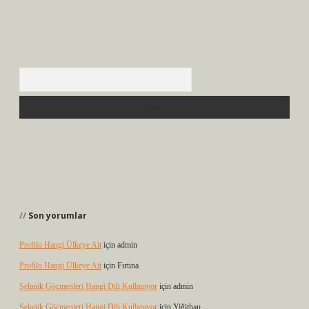
Arama
Son yorumlar
Profilo Hangi Ülkeye Ait
için
admin
Profilo Hangi Ülkeye Ait
için
Fırtına
Selanik Göçmenleri Hangi Dili Kullanıyor
için
admin
Selanik Göçmenleri Hangi Dili Kullanıyor
için
Yiğithan