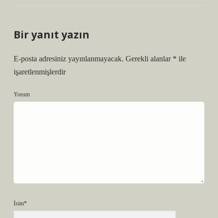
Bir yanıt yazın
E-posta adresiniz yayınlanmayacak.
Gerekli alanlar
*
ile
işaretlenmişlerdir
Yorum
İsim*