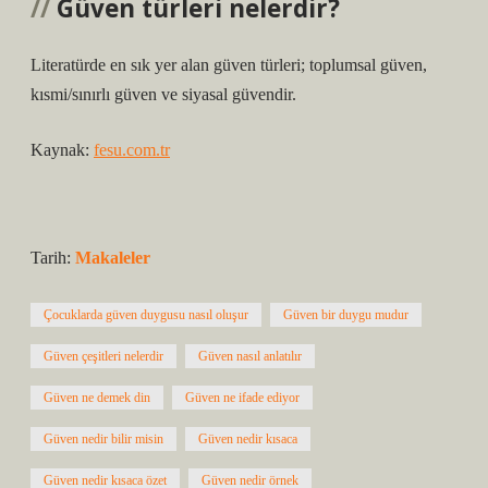
Güven türleri nelerdir?
Literatürde en sık yer alan güven türleri; toplumsal güven,
kısmi/sınırlı güven ve siyasal güvendir.
Kaynak:
fesu.com.tr
Tarih:
Makaleler
Çocuklarda güven duygusu nasıl oluşur
Güven bir duygu mudur
Güven çeşitleri nelerdir
Güven nasıl anlatılır
Güven ne demek din
Güven ne ifade ediyor
Güven nedir bilir misin
Güven nedir kısaca
Güven nedir kısaca özet
Güven nedir örnek