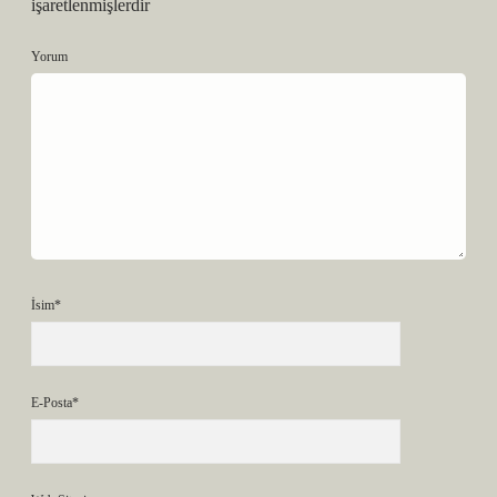
işaretlenmişlerdir
Yorum
İsim*
E-Posta*