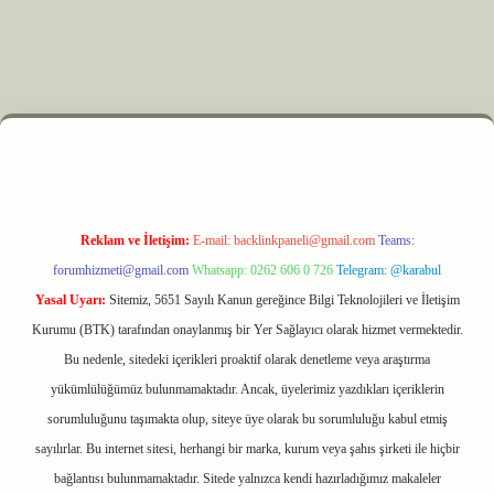
z
m elexbet
Reklam ve İletişim:
E-mail:
backlinkpaneli@gmail.com
Teams:
forumhizmeti@gmail.com
Whatsapp: 0262 606 0 726
Telegram: @karabul
Yasal Uyarı:
Sitemiz, 5651 Sayılı Kanun gereğince Bilgi Teknolojileri ve İletişim
Kurumu (BTK) tarafından onaylanmış bir Yer Sağlayıcı olarak hizmet vermektedir.
Bu nedenle, sitedeki içerikleri proaktif olarak denetleme veya araştırma
yükümlülüğümüz bulunmamaktadır. Ancak, üyelerimiz yazdıkları içeriklerin
sorumluluğunu taşımakta olup, siteye üye olarak bu sorumluluğu kabul etmiş
sayılırlar. Bu internet sitesi, herhangi bir marka, kurum veya şahıs şirketi ile hiçbir
bağlantısı bulunmamaktadır. Sitede yalnızca kendi hazırladığımız makaleler