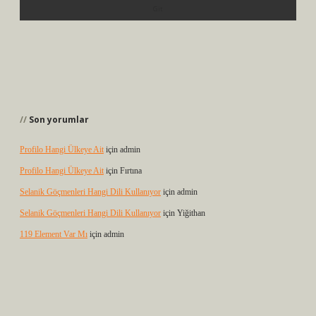
Son yorumlar
Profilo Hangi Ülkeye Ait
için
admin
Profilo Hangi Ülkeye Ait
için
Fırtına
Selanik Göçmenleri Hangi Dili Kullanıyor
için
admin
Selanik Göçmenleri Hangi Dili Kullanıyor
için
Yiğithan
119 Element Var Mı
için
admin