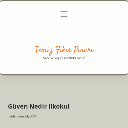
menüyü
Anasayfa
Gizlilik Politikası
Yasal Uyarı
aç
Hakkımızda
Temiz Fikir Pınarı
Sade ve keyifli önerilerle tanış!
Güven Nedir Ilkokul
Tarih: Ekim 24, 2024