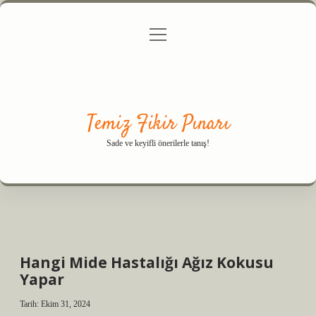
menüyü
Anasayfa
Gizlilik Politikası
Yasal Uyarı
aç
Hakkımızda
Temiz Fikir Pınarı
Sade ve keyifli önerilerle tanış!
Hangi Mide Hastalığı Ağız Kokusu
Yapar
Tarih: Ekim 31, 2024