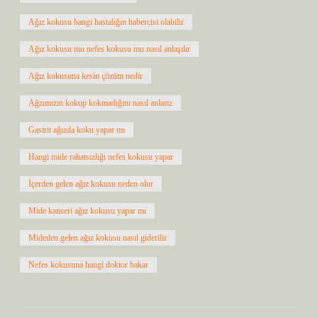
Ağız kokusu hangi hastalığın habercisi olabilir
Ağız kokusu mu nefes kokusu mu nasıl anlaşılır
Ağız kokusuna kesin çözüm nedir
Ağzımızın kokup kokmadığını nasıl anlarız
Gastrit ağızda koku yapar mı
Hangi mide rahatsızlığı nefes kokusu yapar
İçerden gelen ağız kokusu neden olur
Mide kanseri ağız kokusu yapar mı
Mideden gelen ağız kokusu nasıl giderilir
Nefes kokusuna hangi doktor bakar