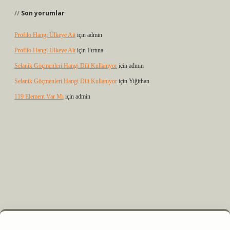
Son yorumlar
Profilo Hangi Ülkeye Ait
için
admin
Profilo Hangi Ülkeye Ait
için
Fırtına
Selanik Göçmenleri Hangi Dili Kullanıyor
için
admin
Selanik Göçmenleri Hangi Dili Kullanıyor
için
Yiğithan
119 Element Var Mı
için
admin
 elexbet