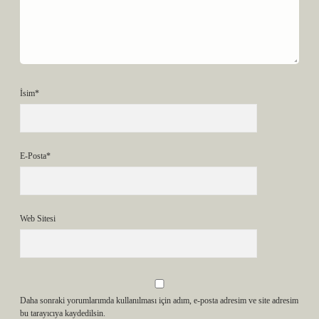
İsim*
E-Posta*
Web Sitesi
Daha sonraki yorumlarımda kullanılması için adım, e-posta adresim ve site adresim
bu tarayıcıya kaydedilsin.