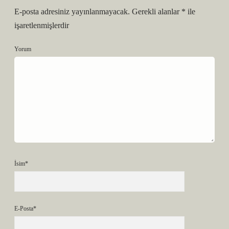
E-posta adresiniz yayınlanmayacak.
Gerekli alanlar
*
ile
işaretlenmişlerdir
Yorum
İsim*
E-Posta*