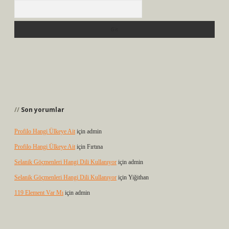
Arama
Son yorumlar
Profilo Hangi Ülkeye Ait
için
admin
Profilo Hangi Ülkeye Ait
için
Fırtına
Selanik Göçmenleri Hangi Dili Kullanıyor
için
admin
Selanik Göçmenleri Hangi Dili Kullanıyor
için
Yiğithan
119 Element Var Mı
için
admin