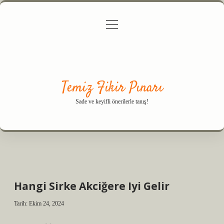
menüyü
Anasayfa
Gizlilik Politikası
Yasal Uyarı
aç
Hakkımızda
Temiz Fikir Pınarı
Sade ve keyifli önerilerle tanış!
Hangi Sirke Akciğere Iyi Gelir
Tarih: Ekim 24, 2024