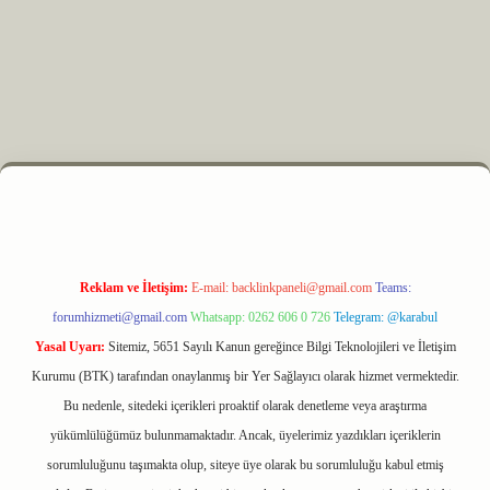
 elexbet
Reklam ve İletişim:
E-mail:
backlinkpaneli@gmail.com
Teams:
forumhizmeti@gmail.com
Whatsapp: 0262 606 0 726
Telegram: @karabul
Yasal Uyarı:
Sitemiz, 5651 Sayılı Kanun gereğince Bilgi Teknolojileri ve İletişim
Kurumu (BTK) tarafından onaylanmış bir Yer Sağlayıcı olarak hizmet vermektedir.
Bu nedenle, sitedeki içerikleri proaktif olarak denetleme veya araştırma
yükümlülüğümüz bulunmamaktadır. Ancak, üyelerimiz yazdıkları içeriklerin
sorumluluğunu taşımakta olup, siteye üye olarak bu sorumluluğu kabul etmiş