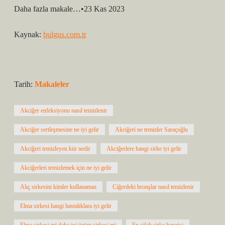
Daha fazla makale…•23 Kas 2023
Kaynak:
bulgus.com.tr
Tarih:
Makaleler
Akciğer enfeksiyonu nasıl temizlenir
Akciğer sertleşmesine ne iyi gelir
Akciğeri ne temizler Saraçoğlu
Akciğeri temizleyen kür nedir
Akciğerlere hangi sirke iyi gelir
Akciğerleri temizlemek için ne iyi gelir
Alıç sirkesini kimler kullanamaz
Ciğerdeki bronşlar nasıl temizlenir
Elma sirkesi hangi hastalıklara iyi gelir