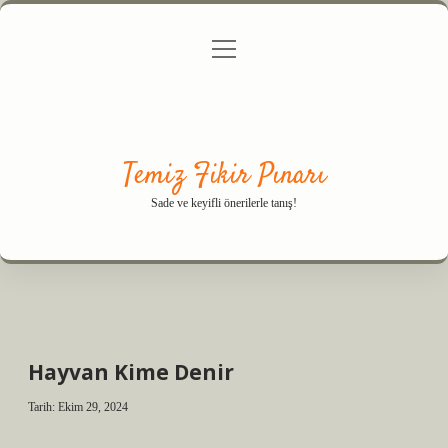
menüyü
Anasayfa
Gizlilik Politikası
Yasal Uyarı
aç
Hakkımızda
Temiz Fikir Pınarı
Sade ve keyifli önerilerle tanış!
Hayvan Kime Denir
Tarih: Ekim 29, 2024