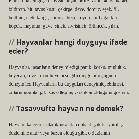
Kur’an’da adı geçen hayvanlar şunlardır: Aslan, at, balık, arı,
bıldırcın, bit, tavus kuşu, çekirge, deve, domuz, eşek, fil,
hüdhüd, inek, karga, karınca, keçi, koyun, kurbağa, kurt,
köpek, maymun, güve, sinek, sivrisinek, örümcek, yılan.
Hayvanlar hangi duyguyu ifade
eder?
Hayvanlar, insanların deneyimlediği panik, korku, mutluluk,
heyecan, sevgi, üzüntü ve neşe gibi duyguların çoğunu
deneyimler. Hayvanların bu duyguları deneyimleyebilmesi,
onların insanlar gibi sosyalleşmiş yaratıklar olduğunu gösterir.
Tasavvufta hayvan ne demek?
Hayvan, kategorik olarak insandan daha düşük bir varoluş
düzlemine aittir veya bazen olduğu gibi, o düzlemin