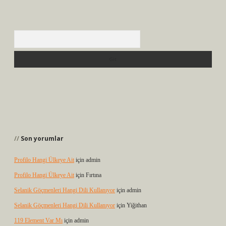
Arama
Son yorumlar
Profilo Hangi Ülkeye Ait
için
admin
Profilo Hangi Ülkeye Ait
için
Fırtına
Selanik Göçmenleri Hangi Dili Kullanıyor
için
admin
Selanik Göçmenleri Hangi Dili Kullanıyor
için
Yiğithan
119 Element Var Mı
için
admin