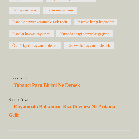
İlk hayvan nedir
İlk insana ne denir
İnsan ile hayvan arasındaki fark nedir
İnsanlar hangi hayvandır
İnsanlar hayvan sayılır mı
Kuranda hangi hayvanlar geçiyor
Öz Türkçede hayvan ne demek
Tasavvufta hayvan ne demek
Önceki Yazı
Yabancı Para Birimi Ne Demek
Sonraki Yazı
Rüyamızda Babamızın Bizi Dövmesi Ne Anlama
Gelir