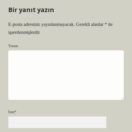
Bir yanıt yazın
E-posta adresiniz yayınlanmayacak.
Gerekli alanlar
*
ile
işaretlenmişlerdir
Yorum
İsim*