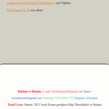
Selanik Göçmenleri Hangi Dili Kullanıyor
için
Yiğithan
119 Element Var Mı
için
admin
yz
m elexbet
Reklam ve İletişim:
E-mail:
backlinkpaneli@gmail.com
Teams:
forumhizmeti@gmail.com
Whatsapp: 0262 606 0 726
Telegram: @karabul
Yasal Uyarı:
Sitemiz, 5651 Sayılı Kanun gereğince Bilgi Teknolojileri ve İletişim