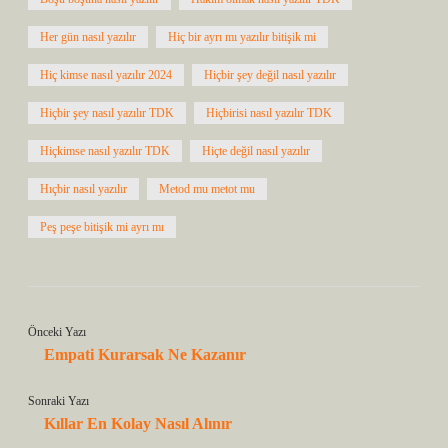
Her gün nasıl yazılır
Hiç bir ayrı mı yazılır bitişik mi
Hiç kimse nasıl yazılır 2024
Hiçbir şey değil nasıl yazılır
Hiçbir şey nasıl yazılır TDK
Hiçbirisi nasıl yazılır TDK
Hiçkimse nasıl yazılır TDK
Hiçte değil nasıl yazılır
Hıçbir nasıl yazılır
Metod mu metot mu
Peş peşe bitişik mi ayrı mı
Önceki Yazı
Empati Kurarsak Ne Kazanır
Sonraki Yazı
Kıllar En Kolay Nasıl Alınır