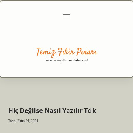
menüyü
Anasayfa
Gizlilik Politikası
Yasal Uyarı
aç
Hakkımızda
Temiz Fikir Pınarı
Sade ve keyifli önerilerle tanış!
Hiç Değilse Nasıl Yazılır Tdk
Tarih: Ekim 26, 2024