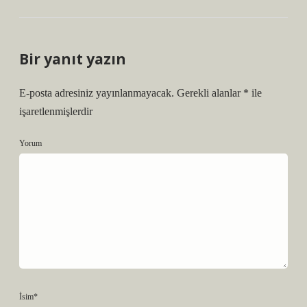
Bir yanıt yazın
E-posta adresiniz yayınlanmayacak.
Gerekli alanlar
*
ile
işaretlenmişlerdir
Yorum
İsim*