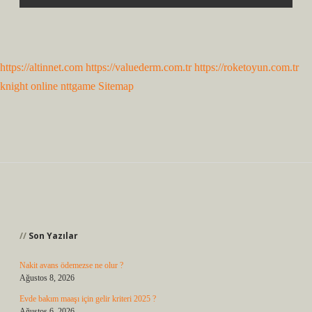
https://altinnet.com
https://valuederm.com.tr
https://roketoyun.com.tr
knight online
nttgame
Sitemap
Sidebar
Son Yazılar
Nakit avans ödemezse ne olur ?
Ağustos 8, 2026
Evde bakım maaşı için gelir kriteri 2025 ?
Ağustos 6, 2026