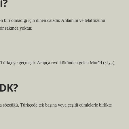
i?
 biri olmadığı için dinen caizdir. Anlamını ve telaffuzunu
r sakınca yoktur.
rkçeye geçmiştir. Arapça rwd kökünden gelen Murād (مراد),
TDK?
sözcüğü, Türkçede tek başına veya çeşitli cümlelerle birlikte