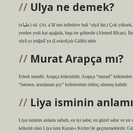
Ulya ne demek?
(ﻋﻠﻴﺎﺀ) sıf. (Ar. a’lā’nın infinitive hali ‘ulyā’dır.) Çok yüksek, çok yüce: “Atabe-i ulyâ: “Çok yüksek eşik” Sultanın zemini.” Ayakları
yerden yedi kat aşağıda, başı ise göktedir (Ahmed Bîcan). İhr
ulyâ-yı istiğnâ’ya (Leskofçalı Gālib) aittir.
Murat Arapça mı?
Erkek ismidir. Arapça kökenlidir. Arapça “murad” kökünden Tü
“istenen, arzulanan şey” kelimesinin ödünç alınmış halidir.
Liya isminin anlam
Liya isminin anlamı sabırlı, en iyi sabır, en güzel sabır ve e
kökenli olan Liya ismi Kuran-ı Kerim’de geçmemektedir. Güzel