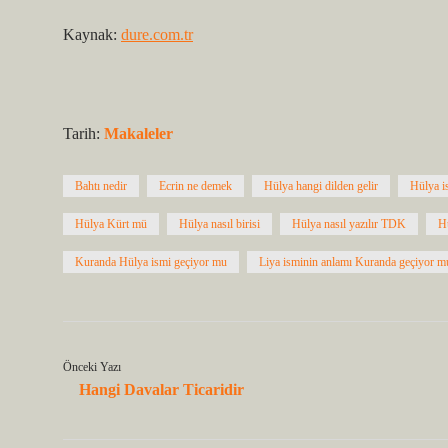
Kaynak:
dure.com.tr
Tarih:
Makaleler
Bahtı nedir
Ecrin ne demek
Hülya hangi dilden gelir
Hülya is
Hülya Kürt mü
Hülya nasıl birisi
Hülya nasıl yazılır TDK
H
Kuranda Hülya ismi geçiyor mu
Liya isminin anlamı Kuranda geçiyor m
Önceki Yazı
Hangi Davalar Ticaridir