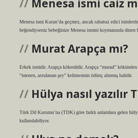
Menesa ismi caiz m
Menesa ismi Kuran’da geçmez, ancak rahatsız edici isimlerden
beğendiyseniz bebeğinize Menesa ismini koymanızda dinen bi
Murat Arapça mı?
Erkek ismidir. Arapça kökenlidir. Arapça “murad” kökünden Tü
“istenen, arzulanan şey” kelimesinin ödünç alınmış halidir.
Hülya nasıl yazılır 
Türk Dil Kurumu’na (TDK) göre farklı anlamlara gelen hülya 
kullanılabiliyor.