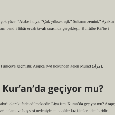
am-bend-i ftihâr ervâh tavafı sırasında gerçekleşir. Bu rütbe Kâ’be-i
rkçeye geçmiştir. Arapça rwd kökünden gelen Murād (مراد),
ı Kur’an’da geçiyor mu?
n sabırlı olarak ifade edilmektedir. Liya ismi Kuran’da geçiyor mu? Arapç
 anlamı ve hoş sesi nedeniyle en popüler kız isimlerinden biridir.