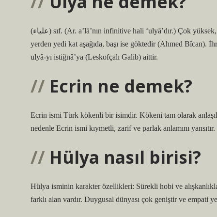
Ulya ne demek?
(ﻋﻠﻴﺎﺀ) sıf. (Ar. a’lā’nın infinitive hali ‘ulyā’dır.) Çok yüksek, çok yüce: “Atabe-i ulyâ: “Çok yüksek eşik” Sultanın zemini.” Ayakları
yerden yedi kat aşağıda, başı ise göktedir (Ahmed Bîcan). İhr
ulyâ-yı istiğnâ’ya (Leskofçalı Gālib) aittir.
Ecrin ne demek?
Ecrin ismi Türk kökenli bir isimdir. Kökeni tam olarak anlaşı
nedenle Ecrin ismi kıymetli, zarif ve parlak anlamını yansıtır.
Hülya nasıl birisi?
Hülya isminin karakter özellikleri: Sürekli hobi ve alışkanlıkla
farklı alan vardır. Duygusal dünyası çok geniştir ve empati ye