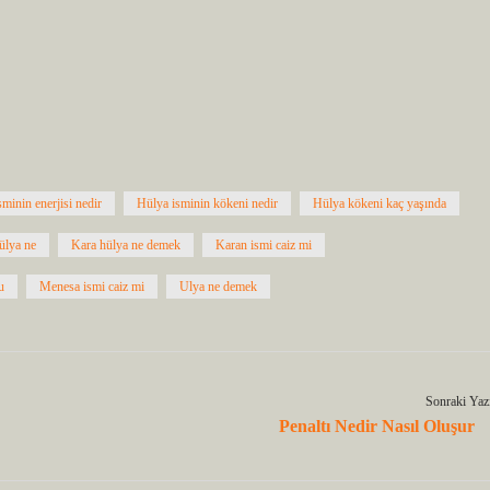
minin enerjisi nedir
Hülya isminin kökeni nedir
Hülya kökeni kaç yaşında
ülya ne
Kara hülya ne demek
Karan ismi caiz mi
u
Menesa ismi caiz mi
Ulya ne demek
Sonraki Yaz
Penaltı Nedir Nasıl Oluşur