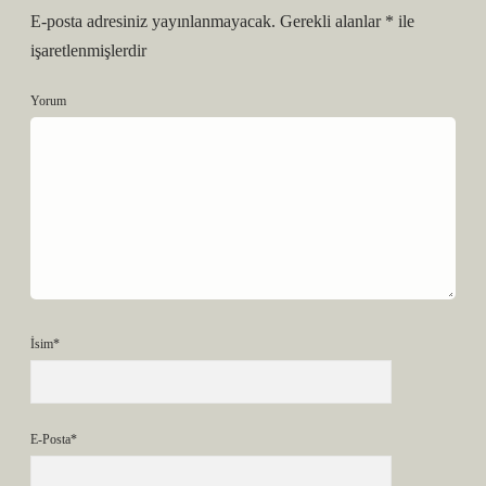
E-posta adresiniz yayınlanmayacak.
Gerekli alanlar
*
ile
işaretlenmişlerdir
Yorum
İsim*
E-Posta*