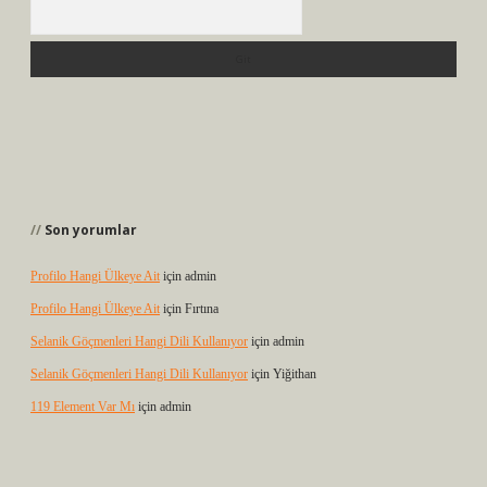
Arama
Son yorumlar
Profilo Hangi Ülkeye Ait
için
admin
Profilo Hangi Ülkeye Ait
için
Fırtına
Selanik Göçmenleri Hangi Dili Kullanıyor
için
admin
Selanik Göçmenleri Hangi Dili Kullanıyor
için
Yiğithan
119 Element Var Mı
için
admin