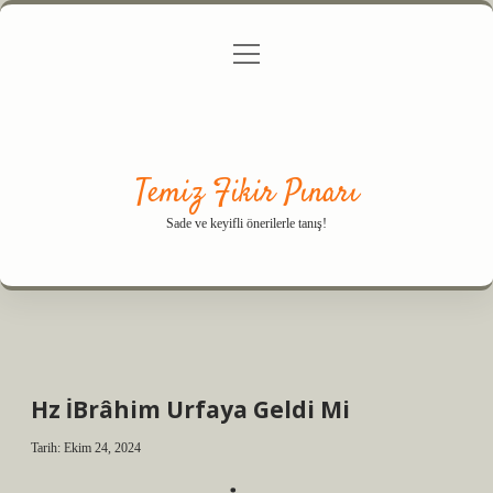
menüyü
Anasayfa
Gizlilik Politikası
Yasal Uyarı
aç
Hakkımızda
Temiz Fikir Pınarı
Sade ve keyifli önerilerle tanış!
Hz İBrâhim Urfaya Geldi Mi
Tarih: Ekim 24, 2024