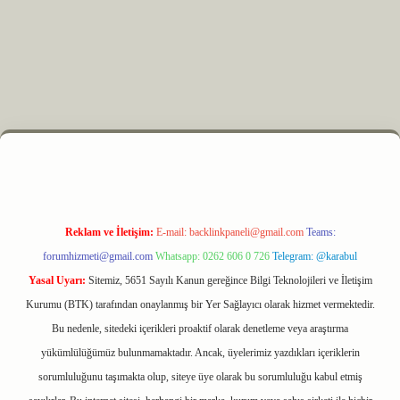
z
m elexbet
Reklam ve İletişim:
E-mail:
backlinkpaneli@gmail.com
Teams:
forumhizmeti@gmail.com
Whatsapp: 0262 606 0 726
Telegram: @karabul
Yasal Uyarı:
Sitemiz, 5651 Sayılı Kanun gereğince Bilgi Teknolojileri ve İletişim
Kurumu (BTK) tarafından onaylanmış bir Yer Sağlayıcı olarak hizmet vermektedir.
Bu nedenle, sitedeki içerikleri proaktif olarak denetleme veya araştırma
yükümlülüğümüz bulunmamaktadır. Ancak, üyelerimiz yazdıkları içeriklerin
sorumluluğunu taşımakta olup, siteye üye olarak bu sorumluluğu kabul etmiş