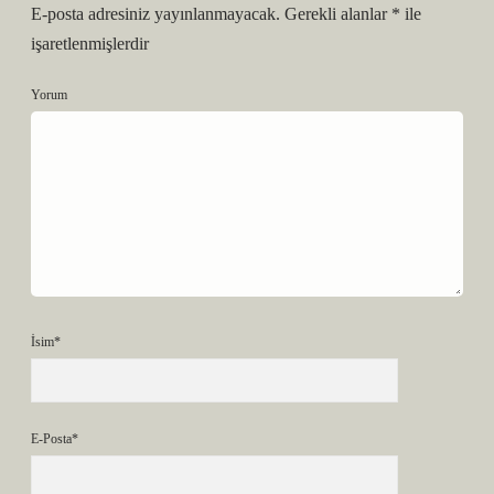
E-posta adresiniz yayınlanmayacak.
Gerekli alanlar
*
ile
işaretlenmişlerdir
Yorum
İsim*
E-Posta*