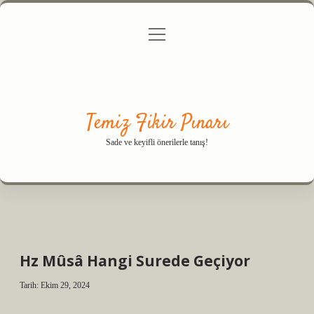
menüyü
Anasayfa
Gizlilik Politikası
Yasal Uyarı
aç
Hakkımızda
Temiz Fikir Pınarı
Sade ve keyifli önerilerle tanış!
Hz Mûsâ Hangi Surede Geçiyor
Tarih: Ekim 29, 2024