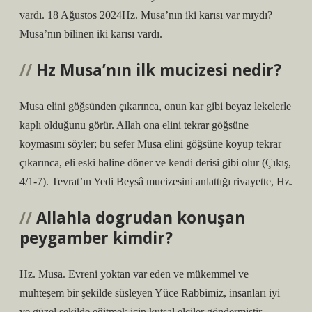
vardı. 18 Ağustos 2024Hz. Musa’nın iki karısı var mıydı?
Musa’nın bilinen iki karısı vardı.
Hz Musa’nın ilk mucizesi nedir?
Musa elini göğsünden çıkarınca, onun kar gibi beyaz lekelerle
kaplı olduğunu görür. Allah ona elini tekrar göğsüne
koymasını söyler; bu sefer Musa elini göğsüne koyup tekrar
çıkarınca, eli eski haline döner ve kendi derisi gibi olur (Çıkış,
4/1-7). Tevrat’ın Yedi Beysâ mucizesini anlattığı rivayette, Hz.
Allahla dogrudan konuşan
peygamber kimdir?
Hz. Musa. Evreni yoktan var eden ve mükemmel ve
muhteşem bir şekilde süsleyen Yüce Rabbimiz, insanları iyi
ve güzel şekilde eğitmek için kutsal elçiler göndermiştir.