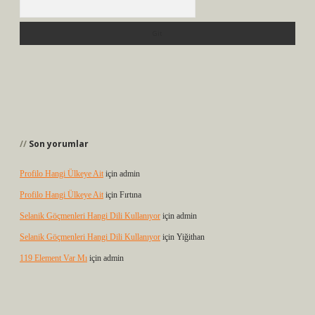
Son yorumlar
Profilo Hangi Ülkeye Ait
için
admin
Profilo Hangi Ülkeye Ait
için
Fırtına
Selanik Göçmenleri Hangi Dili Kullanıyor
için
admin
Selanik Göçmenleri Hangi Dili Kullanıyor
için
Yiğithan
119 Element Var Mı
için
admin