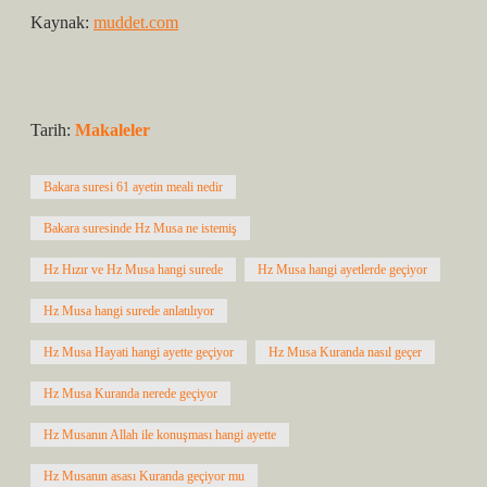
Kaynak:
muddet.com
Tarih:
Makaleler
Bakara suresi 61 ayetin meali nedir
Bakara suresinde Hz Musa ne istemiş
Hz Hızır ve Hz Musa hangi surede
Hz Musa hangi ayetlerde geçiyor
Hz Musa hangi surede anlatılıyor
Hz Musa Hayati hangi ayette geçiyor
Hz Musa Kuranda nasıl geçer
Hz Musa Kuranda nerede geçiyor
Hz Musanın Allah ile konuşması hangi ayette
Hz Musanın asası Kuranda geçiyor mu