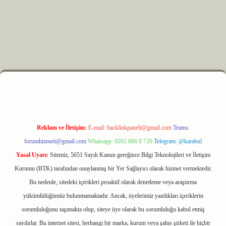
 elexbet
Reklam ve İletişim:
E-mail:
backlinkpaneli@gmail.com
Teams:
forumhizmeti@gmail.com
Whatsapp: 0262 606 0 726
Telegram: @karabul
Yasal Uyarı:
Sitemiz, 5651 Sayılı Kanun gereğince Bilgi Teknolojileri ve İletişim
Kurumu (BTK) tarafından onaylanmış bir Yer Sağlayıcı olarak hizmet vermektedir.
Bu nedenle, sitedeki içerikleri proaktif olarak denetleme veya araştırma
yükümlülüğümüz bulunmamaktadır. Ancak, üyelerimiz yazdıkları içeriklerin
sorumluluğunu taşımakta olup, siteye üye olarak bu sorumluluğu kabul etmiş
sayılırlar. Bu internet sitesi, herhangi bir marka, kurum veya şahıs şirketi ile hiçbir