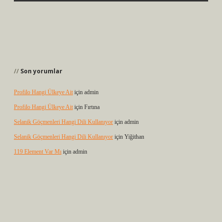
Son yorumlar
Profilo Hangi Ülkeye Ait
için
admin
Profilo Hangi Ülkeye Ait
için
Fırtına
Selanik Göçmenleri Hangi Dili Kullanıyor
için
admin
Selanik Göçmenleri Hangi Dili Kullanıyor
için
Yiğithan
119 Element Var Mı
için
admin