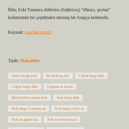
İblis; Eski Yunanca diábolos (διάβολος) “iftiracı, şeytan”
kelimesinin bir çeşidinden türemiş bir Arapça kelimedir.
Kaynak:
ozurfali.com.tr
Tarih:
Makaleler
Abdest ibriği nedir
Bir ibrik kaç litre
Cabbar hangi dilde
Güğüm hangi dilde
Gügümü ne demek
İblisin kelime anlamı nedir
İbrik hangi dilde
İbrik hangi el sanatına ait
İbrik hangi yöreye ait
İbrik mi güğüm mü
İbrik ne demek kısaca