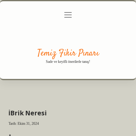
menüyü
Anasayfa
Gizlilik Politikası
Yasal Uyarı
aç
Hakkımızda
Temiz Fikir Pınarı
Sade ve keyifli önerilerle tanış!
İBrik Neresi
Tarih: Ekim 31, 2024