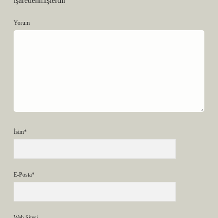
işaretlenmişlerdir
Yorum
İsim*
E-Posta*
Web Sitesi