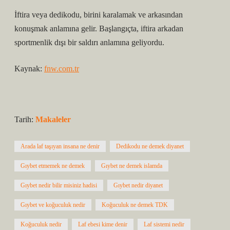
İftira veya dedikodu, birini karalamak ve arkasından
konuşmak anlamına gelir. Başlangıçta, iftira arkadan
sportmenlik dışı bir saldırı anlamına geliyordu.
Kaynak:
fnw.com.tr
Tarih:
Makaleler
Arada laf taşıyan insana ne denir
Dedikodu ne demek diyanet
Gıybet etmemek ne demek
Gıybet ne demek islamda
Gıybet nedir bilir misiniz hadisi
Gıybet nedir diyanet
Gıybet ve koğuculuk nedir
Koğuculuk ne demek TDK
Koğuculuk nedir
Laf ebesi kime denir
Laf sistemi nedir