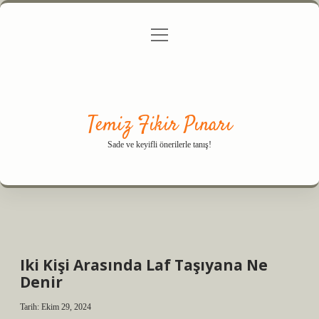
menüyü
Anasayfa
Gizlilik Politikası
Yasal Uyarı
aç
Hakkımızda
Temiz Fikir Pınarı
Sade ve keyifli önerilerle tanış!
Iki Kişi Arasında Laf Taşıyana Ne
Denir
Tarih: Ekim 29, 2024