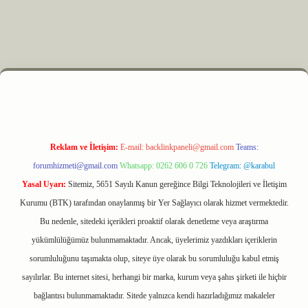
yz
m elexbet
Reklam ve İletişim:
E-mail:
backlinkpaneli@gmail.com
Teams:
forumhizmeti@gmail.com
Whatsapp: 0262 606 0 726
Telegram: @karabul
Yasal Uyarı:
Sitemiz, 5651 Sayılı Kanun gereğince Bilgi Teknolojileri ve İletişim
Kurumu (BTK) tarafından onaylanmış bir Yer Sağlayıcı olarak hizmet vermektedir.
Bu nedenle, sitedeki içerikleri proaktif olarak denetleme veya araştırma
yükümlülüğümüz bulunmamaktadır. Ancak, üyelerimiz yazdıkları içeriklerin
sorumluluğunu taşımakta olup, siteye üye olarak bu sorumluluğu kabul etmiş
sayılırlar. Bu internet sitesi, herhangi bir marka, kurum veya şahıs şirketi ile hiçbir
bağlantısı bulunmamaktadır. Sitede yalnızca kendi hazırladığımız makaleler