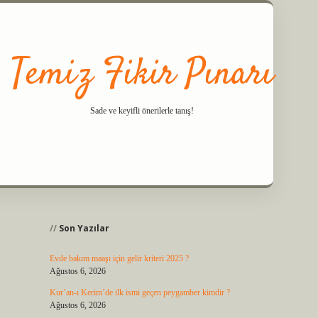
Temiz Fikir Pınarı
Sade ve keyifli önerilerle tanış!
Sidebar
no güncel giriş
ilbet casino
ilbet yeni giriş
Betexper giriş adresi
betexper.x
Son Yazılar
Evde bakım maaşı için gelir kriteri 2025 ?
Ağustos 6, 2026
Kur’an-ı Kerim’de ilk ismi geçen peygamber kimdir ?
Ağustos 6, 2026