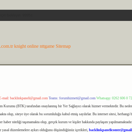
n.com.tr
knight online
nttgame
Sitemap
E-mail:
backlinkpaneli@gmail.com
Teams:
forumhizmeti@gmail.com
Whatsapp: 0262 606 0 7
işim Kurumu (BTK) tarafından onaylanmış bir Yer Sağlayıcı olarak hizmet vermektedir. Bu neden
ta olup, siteye üye olarak bu sorumluluğu kabul etmiş sayılırlar. Bu internet sitesi, herhangi b
ler haber niteliği taşımamakta olup, gerçek kurum ve kişiler hakkında paylaşım yapılmamaktadır.
e yasal düzenlemelere aykırı olduğunu düşündüğünüz içerikleri,
backlinkpanelicomtr@gmail