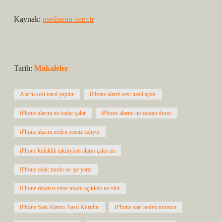
Kaynak:
mediasun.com.tr
Tarih:
Makaleler
Alarm sesi nasıl yapılır
iPhone alarm sesi nasıl açılır
iPhone alarmı ne kadar çalar
iPhone alarmı ne zaman durur
iPhone alarmı neden sessiz çalıyor
iPhone kulaklık takılıyken alarm çalar mı
iPhone odak modu ne işe yarar
iPhone rahatsız etme modu açıkken ne olur
iPhone Saat Alarmı Nasıl Kurulur
iPhone saat neden turuncu