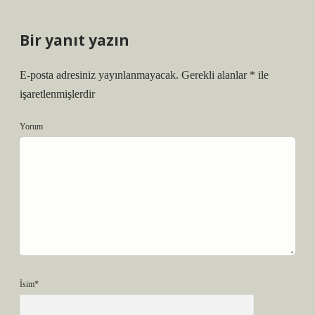
Bir yanıt yazın
E-posta adresiniz yayınlanmayacak.
Gerekli alanlar
*
ile
işaretlenmişlerdir
Yorum
İsim*