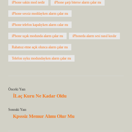
iPhone sakin mod nedir
iPhone şarjı biterse alarm çalar mı
iPhone sessiz moddayken alarm çalar mı
iPhone telefon kapalıyken alarm calar mı
iPhone uçak modunda alarm çalar mı
iPhoneda alarm sesi nasıl kısılır
Rahatsız etme açık olunca alarm çalar mı
Telefon uyku modundayken alarm çalar mı
Önceki Yazı
İLaç Kuru Ne Kadar Oldu
Sonraki Yazı
Kpsssiz Memur Alımı Olur Mu