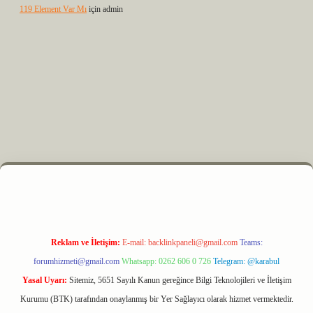
119 Element Var Mı
için
admin
 elexbet
Reklam ve İletişim:
E-mail:
backlinkpaneli@gmail.com
Teams:
forumhizmeti@gmail.com
Whatsapp: 0262 606 0 726
Telegram: @karabul
Yasal Uyarı:
Sitemiz, 5651 Sayılı Kanun gereğince Bilgi Teknolojileri ve İletişim
Kurumu (BTK) tarafından onaylanmış bir Yer Sağlayıcı olarak hizmet vermektedir.