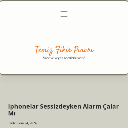
menüyü
Anasayfa
Gizlilik Politikası
Yasal Uyarı
aç
Hakkımızda
Temiz Fikir Pınarı
Sade ve keyifli önerilerle tanış!
Iphonelar Sessizdeyken Alarm Çalar
Mı
Tarih: Ekim 24, 2024