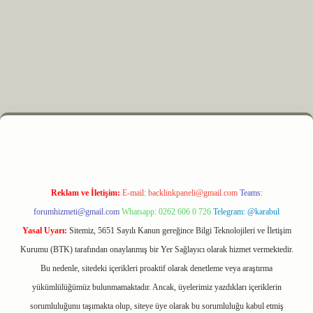
 elexbet
Reklam ve İletişim:
E-mail:
backlinkpaneli@gmail.com
Teams:
forumhizmeti@gmail.com
Whatsapp: 0262 606 0 726
Telegram: @karabul
Yasal Uyarı:
Sitemiz, 5651 Sayılı Kanun gereğince Bilgi Teknolojileri ve İletişim
Kurumu (BTK) tarafından onaylanmış bir Yer Sağlayıcı olarak hizmet vermektedir.
Bu nedenle, sitedeki içerikleri proaktif olarak denetleme veya araştırma
yükümlülüğümüz bulunmamaktadır. Ancak, üyelerimiz yazdıkları içeriklerin
sorumluluğunu taşımakta olup, siteye üye olarak bu sorumluluğu kabul etmiş