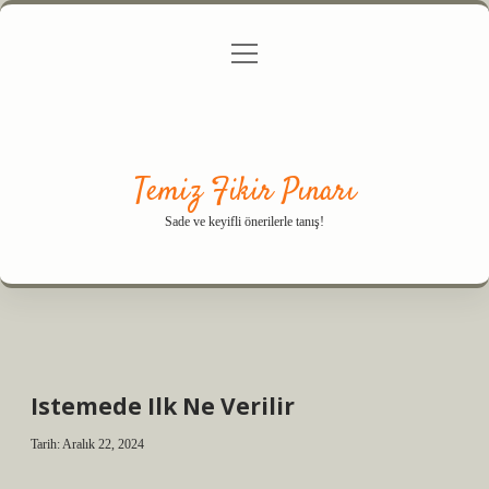
menüyü
Anasayfa
Gizlilik Politikası
Yasal Uyarı
aç
Hakkımızda
Temiz Fikir Pınarı
Sade ve keyifli önerilerle tanış!
Istemede Ilk Ne Verilir
Tarih: Aralık 22, 2024