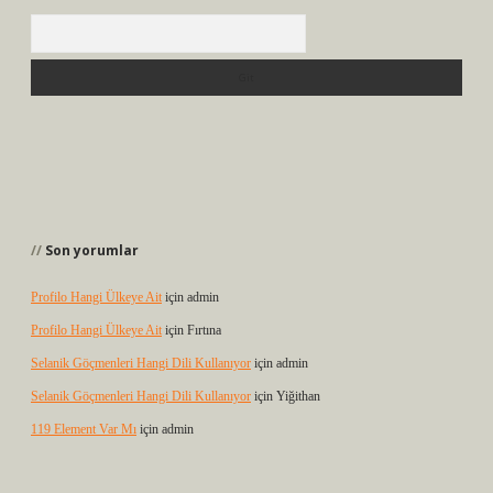
Arama
Son yorumlar
Profilo Hangi Ülkeye Ait
için
admin
Profilo Hangi Ülkeye Ait
için
Fırtına
Selanik Göçmenleri Hangi Dili Kullanıyor
için
admin
Selanik Göçmenleri Hangi Dili Kullanıyor
için
Yiğithan
119 Element Var Mı
için
admin