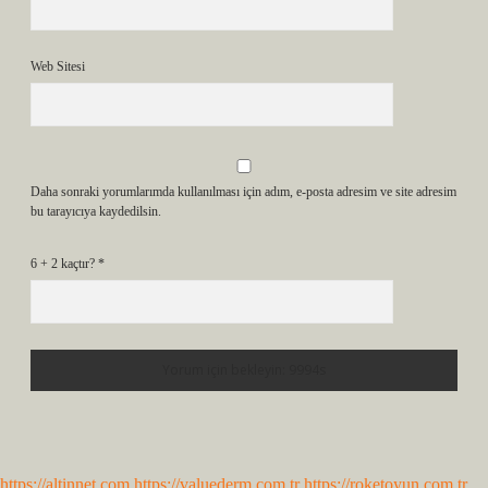
Web Sitesi
Daha sonraki yorumlarımda kullanılması için adım, e-posta adresim ve site adresim
bu tarayıcıya kaydedilsin.
6 + 2 kaçtır?
*
https://altinnet.com
https://valuederm.com.tr
https://roketoyun.com.tr