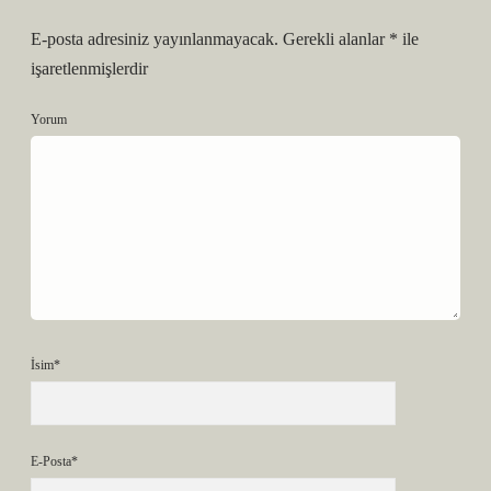
E-posta adresiniz yayınlanmayacak.
Gerekli alanlar
*
ile
işaretlenmişlerdir
Yorum
İsim*
E-Posta*