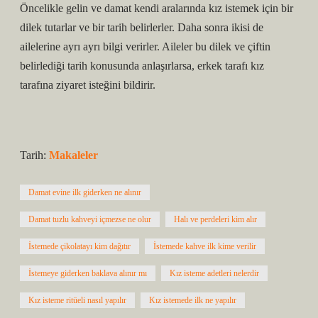
Öncelikle gelin ve damat kendi aralarında kız istemek için bir
dilek tutarlar ve bir tarih belirlerler. Daha sonra ikisi de
ailelerine ayrı ayrı bilgi verirler. Aileler bu dilek ve çiftin
belirlediği tarih konusunda anlaşırlarsa, erkek tarafı kız
tarafına ziyaret isteğini bildirir.
Tarih:
Makaleler
Damat evine ilk giderken ne alınır
Damat tuzlu kahveyi içmezse ne olur
Halı ve perdeleri kim alır
İstemede çikolatayı kim dağıtır
İstemede kahve ilk kime verilir
İstemeye giderken baklava alınır mı
Kız isteme adetleri nelerdir
Kız isteme ritüeli nasıl yapılır
Kız istemede ilk ne yapılır