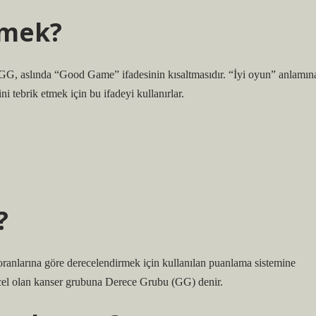
emek?
n GG, aslında “Good Game” ifadesinin kısaltmasıdır. “İyi oyun” anlamın
ni tebrik etmek için bu ifadeyi kullanırlar.
?
 oranlarına göre derecelendirmek için kullanılan puanlama sistemine
cel olan kanser grubuna Derece Grubu (GG) denir.