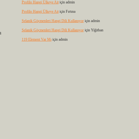
Profilo Hangi Ülkeye Ait
için
admin
Profilo Hangi Ülkeye Ait
için
Fırtına
Selanik Göçmenleri Hangi Dili Kullanıyor
için
admin
Selanik Göçmenleri Hangi Dili Kullanıyor
için
Yiğithan
a
119 Element Var Mı
için
admin