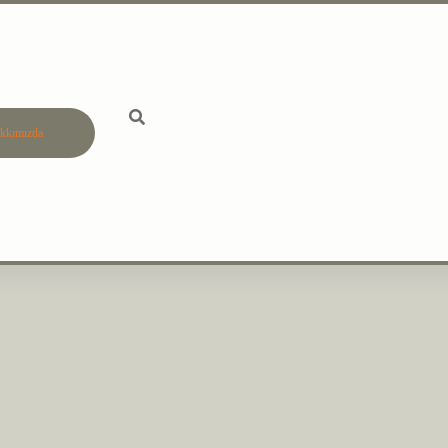
kkımızda
betci
vdcasino 