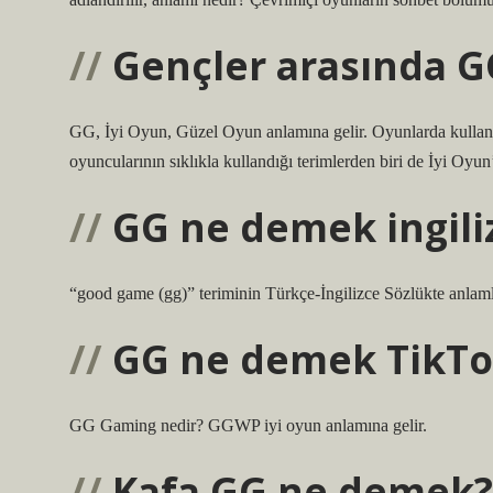
Gençler arasında 
GG, İyi Oyun, Güzel Oyun anlamına gelir. Oyunlarda kullanıl
oyuncularının sıklıkla kullandığı terimlerden biri de İyi Oyun
GG ne demek ingili
“good game (gg)” teriminin Türkçe-İngilizce Sözlükte anlaml
GG ne demek TikTo
GG Gaming nedir? GGWP iyi oyun anlamına gelir.
Kafa GG ne demek?