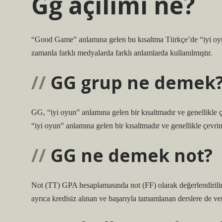
Gg açılımı ne?
“Good Game” anlamına gelen bu kısaltma Türkçe’de “iyi oyun
zamanla farklı medyalarda farklı anlamlarda kullanılmıştır.
GG grup ne demek
GG, “iyi oyun” anlamına gelen bir kısaltmadır ve genellikl
“iyi oyun” anlamına gelen bir kısaltmadır ve genellikle çevr
GG ne demek not?
Not (TT) GPA hesaplamasında not (FF) olarak değerlendirilir
ayrıca kredisiz alınan ve başarıyla tamamlanan derslere de veri