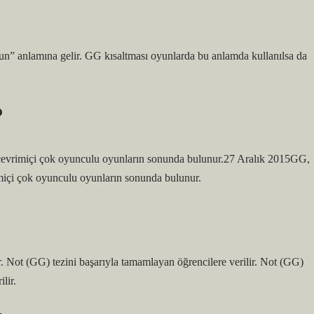
” anlamına gelir. GG kısaltması oyunlarda bu anlamda kullanılsa da
?
e çevrimiçi çok oyunculu oyunların sonunda bulunur.27 Aralık 2015GG,
imiçi çok oyunculu oyunların sonunda bulunur.
. Not (GG) tezini başarıyla tamamlayan öğrencilere verilir. Not (GG)
lir.