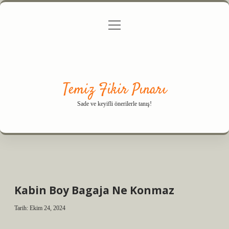
menüyü
Anasayfa
Gizlilik Politikası
Yasal Uyarı
aç
Hakkımızda
Temiz Fikir Pınarı
Sade ve keyifli önerilerle tanış!
Kabin Boy Bagaja Ne Konmaz
Tarih: Ekim 24, 2024