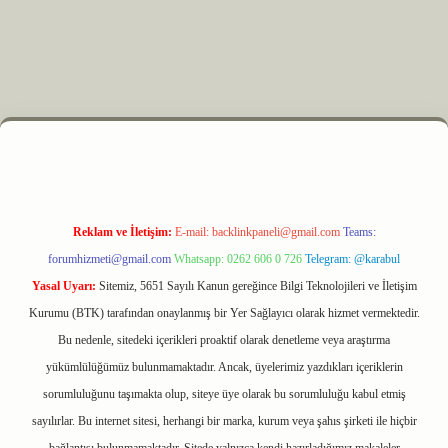
 elexbet
Reklam ve İletişim:
E-mail:
backlinkpaneli@gmail.com
Teams:
forumhizmeti@gmail.com
Whatsapp: 0262 606 0 726
Telegram: @karabul
Yasal Uyarı:
Sitemiz, 5651 Sayılı Kanun gereğince Bilgi Teknolojileri ve İletişim
Kurumu (BTK) tarafından onaylanmış bir Yer Sağlayıcı olarak hizmet vermektedir.
Bu nedenle, sitedeki içerikleri proaktif olarak denetleme veya araştırma
yükümlülüğümüz bulunmamaktadır. Ancak, üyelerimiz yazdıkları içeriklerin
sorumluluğunu taşımakta olup, siteye üye olarak bu sorumluluğu kabul etmiş
sayılırlar. Bu internet sitesi, herhangi bir marka, kurum veya şahıs şirketi ile hiçbir