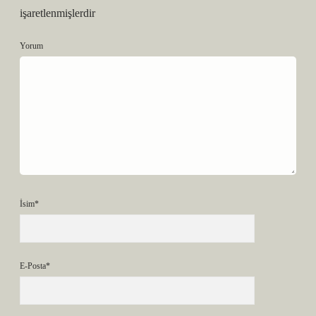
işaretlenmişlerdir
Yorum
İsim*
E-Posta*