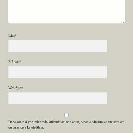
İsim*
E-Posta*
Web Sitesi
Daha sonraki yorumlarımda kullanılması için adım, e-posta adresim ve site adresim
bu tarayıcıya kaydedilsin.