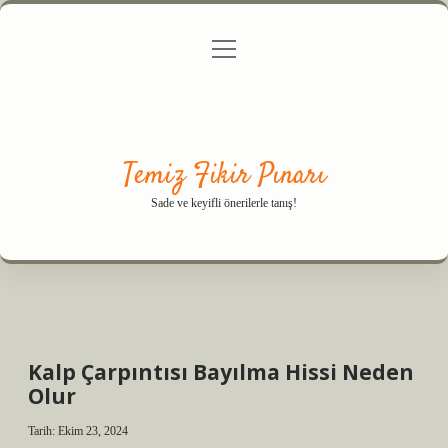
menüyü
Anasayfa
Gizlilik Politikası
Yasal Uyarı
aç
Hakkımızda
Temiz Fikir Pınarı
Sade ve keyifli önerilerle tanış!
Kalp Çarpıntısı Bayılma Hissi Neden
Olur
Tarih: Ekim 23, 2024