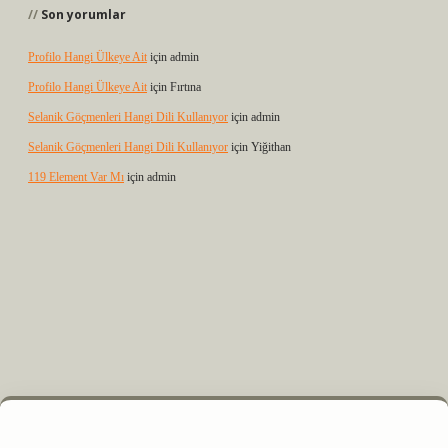
Son yorumlar
Profilo Hangi Ülkeye Ait
için
admin
Profilo Hangi Ülkeye Ait
için
Fırtına
Selanik Göçmenleri Hangi Dili Kullanıyor
için
admin
Selanik Göçmenleri Hangi Dili Kullanıyor
için
Yiğithan
119 Element Var Mı
için
admin
 elexbet