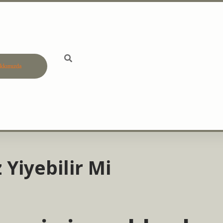
kkımızda
betci
vdcasino gün
Yiyebilir Mi