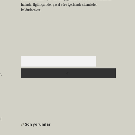
halinde, ilgili içerikler yasal süre içerisinde sitemizden
kaldırılacaktır.
Arama
r.
t
Son yorumlar