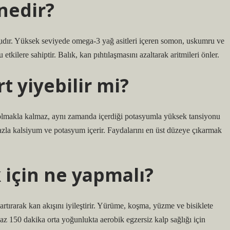
 nedir?
ıdır. Yüksek seviyede omega-3 yağ asitleri içeren somon, uskumru ve
 etkilere sahiptir. Balık, kan pıhtılaşmasını azaltarak aritmileri önler.
t yiyebilir mi?
i olmakla kalmaz, aynı zamanda içerdiği potasyumla yüksek tansiyonu
fazla kalsiyum ve potasyum içerir. Faydalarını en üst düzeye çıkarmak
 için ne yapmalı?
 artırarak kan akışını iyileştirir. Yürüme, koşma, yüzme ve bisiklete
n az 150 dakika orta yoğunlukta aerobik egzersiz kalp sağlığı için